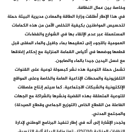
وخاصة بين عمال النظافة.
في هذا الإطار أطلقت وزارة الطاقة والمعادن مديرية البيئة حملة
لتحسيس المواطنين بكيفية التخلص الآمن من هذه الكمامات
المستعملة عبر عدم الإلقاء بها في الشوارع والفضاءات
العمومية باللجوء إلى تعقيمها بماء جافيل والماء المغلى قبل
قطعها ووضعها في أكياس القمامة المنزلية مع إحكام إغلاقها
مع غسل اليدين جيدا بالماء والصابون.
تشمل حملة التوعية هذه نشر كبسولة توعية على القنوات
التلفزيونية والمحطات الإذاعية العامة والخاصة وعلى المواقع
الإلكترونية والشبكات الاجتماعية. كما سيتم إنتاج ملصقات
للتوعية المتعلقة بهذه القضية ونشرها بالشراكة مع الجهات
الفاعلة من القطاع الخاص (التوزيع الجماعي وقطاع الصيدلة)
والمجتمع المدني.
وتجدر الإشارة إلى أنه في إطار تنفيذ البرنامج الوطني لإدارة
النفايات المنزلية (PNDM) ، تعزز وزارة البيئة آلية التنسيق