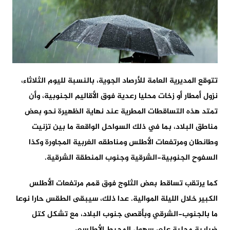
تتوقع المديرية العامة للأرصاد الجوية، بالنسبة لليوم الثلاثاء،
نزول أمطار أو زخات محليا رعدية فوق الأقاليم الجنوبية، وأن
تمتد هذه التساقطات المطرية عند نهاية الظهيرة نحو بعض
مناطق البلاد، بما في ذلك السواحل الواقعة ما بين تزنيت
وطانطان ومرتفعات الأطلس ومناطقه الغربية المجاورة وكذا
السفوح الجنوبية-الشرقية وجنوب المنطقة الشرقية.
كما يرتقب تساقط بعض الثلوج فوق قمم مرتفعات الأطلس
الكبير خلال الليلة الموالية. عدا ذلك، سيبقى الطقس حارا نوعا
ما بالجنوب-الشرقي وبأقصى جنوب البلاد، مع تشكل كتل
ضبابية محلية على سهول المحيط الأطلسي.