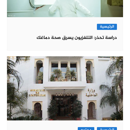
الرئيسية
دراسة تحذر: التلفزيون يسرق صحة دماغك