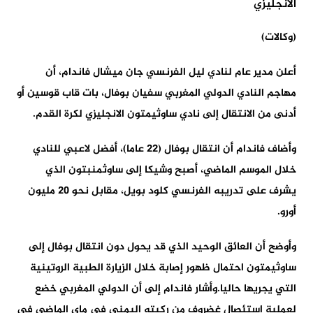
(وكالات)
أعلن مدير عام لنادي ليل الفرنسي جان ميشال فاندام، أن
مهاجم النادي الدولي المغربي سفيان بوفال، بات قاب قوسين أو
أدنى من الانتقال إلى نادي ساوثيمتون الانجليزي لكرة القدم.
وأضاف فاندام أن انتقال بوفال (22 عاما)، أفضل لاعبي للنادي
خلال الموسم الماضي، أصبح وشيكا إلى ساوثمنبتون الذي
يشرف على تدريبه الفرنسي كلود بويل، مقابل نحو 20 مليون
أورو.
وأوضح أن العائق الوحيد الذي قد يحول دون انتقال بوفال إلى
ساوثيمتون احتمال ظهور إصابة خلال الزيارة الطبية الروتينية
التي يجريها حاليا.وأشار فاندام إلى أن الدولي المغربي خضع
لعملية استئصال غضروف من ركبته اليمنى في ماي الماضي في