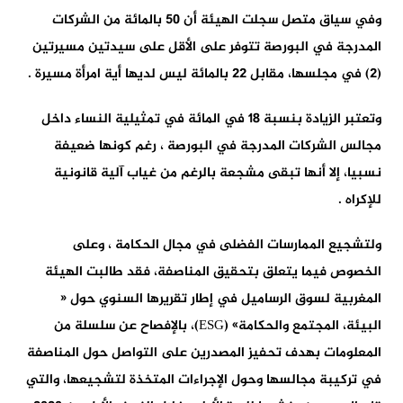
وفي سياق متصل سجلت الهيئة أن 50 بالمائة من الشركات
المدرجة في البورصة تتوفر على الأقل على سيدتين مسيرتين
(2) في مجلسها، مقابل 22 بالمائة ليس لديها أية امرأة مسيرة .
وتعتبر الزيادة بنسبة 18 في المائة في تمثيلية النساء داخل
مجالس الشركات المدرجة في البورصة ، رغم كونها ضعيفة
نسبيا، إلا أنها تبقى مشجعة بالرغم من غياب آلية قانونية
للإكراه .
ولتشجيع الممارسات الفضلى في مجال الحكامة ، وعلى
الخصوص فيما يتعلق بتحقيق المناصفة، فقد طالبت الهيئة
المغربية لسوق الرساميل في إطار تقريرها السنوي حول «
البيئة، المجتمع والحكامة» (ESG)، بالإفصاح عن سلسلة من
المعلومات بهدف تحفيز المصدرين على التواصل حول المناصفة
في تركيبة مجالسها وحول الإجراءات المتخذة لتشجيعها، والتي