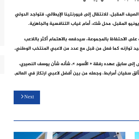
الصيف المقبل، للانتقال إلى فيورنتينا الإيطالي، فتواجد الدولي
نيو المقبل، محل شك، أمام غياب التنافسية والجاهزية.
ه على الاحتفاظ بالمجموعة، سيدفعه بالاهتمام أكثر باللاعب
د توازنه كما فعل من قبل مع عدد من لاعبي المنتخب الوطني.
ياش إلى سابق عهده رفقة « الأسود »، شأنه شأن يوسف النصيري،
لق سفيان أمرابط، وجعله من بين أفضل لاعبي ارتكاز في العالم.
Next