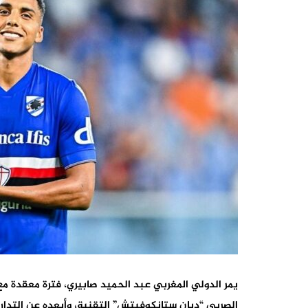
يمر الدولي المغربي عبد الحميد صابيري، فترة معقدة مع
الصربي “ديان ستانكوفيتش” التقنية، وأبعده عن التداري