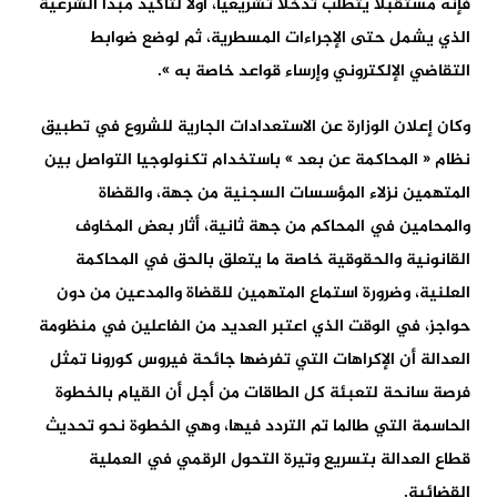
فإنه مستقبلا يتطلب تدخلا تشريعيا، أولا لتأكيد مبدأ الشرعية
الذي يشمل حتى الإجراءات المسطرية، ثم لوضع ضوابط
التقاضي الإلكتروني وإرساء قواعد خاصة به ».
وكان إعلان الوزارة عن الاستعدادات الجارية للشروع في تطبيق
نظام « المحاكمة عن بعد » باستخدام تكنولوجيا التواصل بين
المتهمين نزلاء المؤسسات السجنية من جهة، والقضاة
والمحامين في المحاكم من جهة ثانية، أثار بعض المخاوف
القانونية والحقوقية خاصة ما يتعلق بالحق في المحاكمة
العلنية، وضرورة استماع المتهمين للقضاة والمدعين من دون
حواجز، في الوقت الذي اعتبر العديد من الفاعلين في منظومة
العدالة أن الإكراهات التي تفرضها جائحة فيروس كورونا تمثل
فرصة سانحة لتعبئة كل الطاقات من أجل أن القيام بالخطوة
الحاسمة التي طالما تم التردد فيها، وهي الخطوة نحو تحديث
قطاع العدالة بتسريع وتيرة التحول الرقمي في العملية
القضائية.