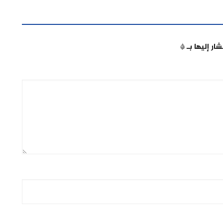
شار إليها بـ
*