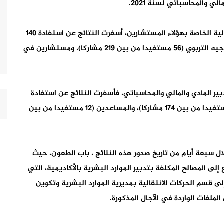
لي والمحاسباتي لسنة 2021.
وأوضحت الوزارة في بلاغ أنه على مستوى الحركة الانتقالية الخاصة بهؤلاء المستشارين، أسفرت النتائج عن استفادة 140
مشاركا موزعين حسب المهمة على مستشارين في التوجيه التربوي (56 مستفيدا من بين 219 مشاركا)، ومستشارين في
دبير المادي والمالي والمحاسباتي، فأسفرت النتائج عن استفادة
92 مشاركا موزعين حسب المهمة على المسيرين (80 مستفيدا من بين 174 مشاركا)، والمساعدين (12 مستفيدا من بين
لال سبعة أيام من تاريخ صدور هذه النتائج ، باب الطعون، حيث
 المصالح المكلفة بتدبير الموارد البشرية بالأكاديمية، التي
مل على إرسال جميع الطعون قبل 04 يوليوز 2021 إلى قسم الحركات الانتقالية بمديرية الموارد البشرية وتكوين
لملفات الواردة في الآجال المذكورة.