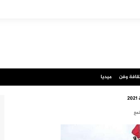
قافة وفن
ميديا
2
مع