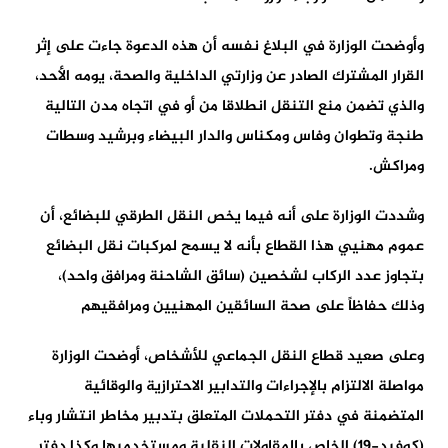
وأوضحت الوزارة في البلاغ نفسه أن هذه الدعوة جاءت على إثر
القرار المشترك الصادر عن وزارتي الداخلية والصحة، يومه الأحد،
والذي تضمن منع التنقل انطلاقا من أو في اتجاه مدن التالية
طنجة وتطوان وفاس ومكناس والدار البيضاء وبرشيد وسطات
ومراكش.
وشددت الوزارة على أنه فيما يخص النقل الطرقي للبضائع، أن
عموم مهنيي هذا القطاع بأنه لا يسمح لمركبات نقل البضائع
بتجاوز عدد الركاب لشخصين (سائق الشاحنة ومرافق واحد)،
وذلك حفاظاً على صحة السائقين المهنيين ومرافقيهم
وعلى صعيد قطاع النقل الجماعي للأشخاص، أوضحت الوزارة
مواصلة الالتزام بالإجراءات والتدابير الاحترازية والوقائية
المتضمنة في دفتر التحملات المتعلق بتدبير مخاطر انتشار وباء
(كوفيد-19) الخاص بالمقاولات النقلية ومستخدميها وكذا دفتر