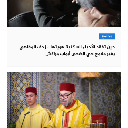
مجتمع
حين تفقد الأحياء السكنية هويتها… زحف المقاهي
يغير ملامح حي الضحى أبواب مراكش