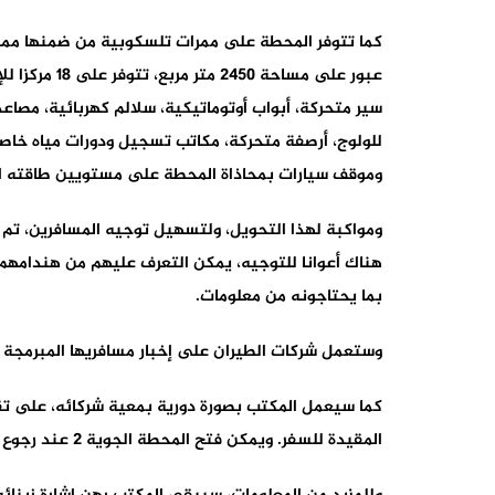
عبور على مساح
سير متحركة، أبواب أوتوماتيكية، سلالم كهربائية، مصاع
وموقف سيارات بمحاذاة المحطة على مستويين طاقته الاستيعابية 2075 مكانا للوقوف وفض
ومواكبة لهذا التحويل، ولتسهيل توجيه المسافرين، تم و
هناك أعوانا للتوجيه، يمكن التعرف عليهم من هندامهم،
بما يحتاجونه من معلومات.
وستعمل شركات الطيران على إخبار مسافريها المبرمجة رحلاتهم ا
كما سيعمل المكتب بصورة دورية بمعية شركائه، على تق
المقيدة للسفر. ويمكن فتح المحطة الجوية 2 عند رجوع حركة النقل الجوي إلى مستواها الطبيعي.