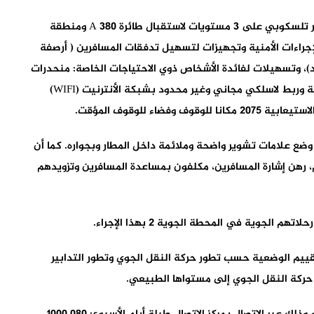
كما تتوفر المحطة على ممرات تلسكوبية من ضمنها ممر تلسكوبي على 3 مستويات لاستقبال طائرة A 380 ومنطقة
ة 2450 متر مربع، تتوفر على 18 مركزا للإجراءات الأمنية وتجهيزات لتسهيل تدفقات المسافرين ( أرصفة
د)، وتسهيلات لفائدة الأشخاص ذوي الاحتياجات الخاصة: منحدرات
للولوج، أرصفة متحركة، مكاتب تسجيل ودورات مياه خاصة وربط لاسلكي مجاني وغير محدود بشبكة الأنترنيت (WIFI)
اء للوقوف المؤقت.
ضع علامات تشوير واضحة وملائمة داخل المطار وبجواره. كما أن
 رهن إشارة المسافرين، مكلفون بمساعدة المسافرين وتزويدهم
لجوية في المحطة الجوية 2 بهذا الإجراء.
ييم الوضعية حسب تطور حركة النقل الجوي وتطور التدابير