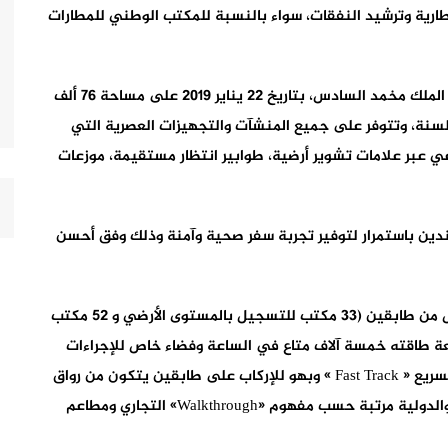
طارية وترشيد النفقات، سواء بالنسبة للمكتب الوطني للمطارات
وتمتد هذه المحطة الجوية 1 التي دشنها صاحب الجلالة الملك مخمد السادس، بتاريخ 22 يناير 2019 على مساحة 76 ألف
درها 7 ملايين مسافر في السنة، وتتوفر على جميع المنشآت والتجهيزات العصرية التي
ماعي عبر علامات تشوير أرضية، طوابير انتظار مستقيمة، موزعات
دين باستمرار لتوفير تجربة سفر صحية وآمنة وذلك وفق أحسن
وتتوفر هذه المحطة الجوية على فضاء مخصص للتسجيل من طابقين (33 مكتب للتسجيل بالمستوى الأرضي و 52 مكتب
تعة طاقته خمسة آلاف متاع في الساعة وفضاء خاص للإجراءات
الأمنية مزود ب 39 مركزا منها مركزين مخصصين للعبور السريع « Fast Track » وبهو للإركاب على طابقين يتكون من رواق
تجاري يوفر خيارا متنوعا من العلامات التجارية الوطنية والدولية مرتبة حسب مفهوم «Walkthrough» التجاري ومطاعم