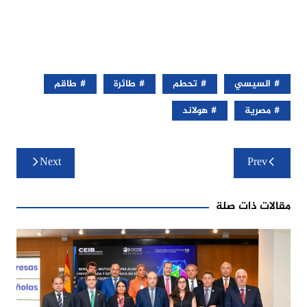
السيسي
تحطم
طائرة
طاقم
مصرية
هولاند
تصفّح
Next
Prev
المقالات
مقالات ذات صلة