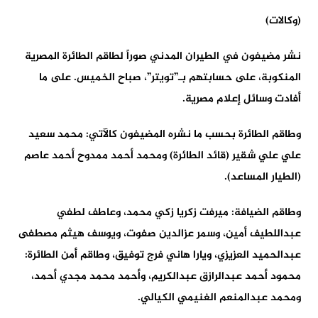
(وكالات)
نشر مضيفون في الطيران المدني صوراً لطاقم الطائرة المصرية
المنكوبة، على حسابتهم بـ”تويتر”، صباح الخميس. على ما
أفادت وسائل إعلام مصرية.
وطاقم الطائرة بحسب ما نشره المضيفون كالآتي: محمد سعيد
علي علي شقير (قائد الطائرة) ومحمد أحمد ممدوح أحمد عاصم
(الطيار المساعد).
وطاقم الضيافة: ميرفت زكريا زكي محمد، وعاطف لطفي
عبداللطيف أمين، وسمر عزالدين صفوت، ويوسف هيثم مصطفى
عبدالحميد العزيزي، ويارا هاني فرج توفيق، وطاقم أمن الطائرة:
محمود أحمد عبدالرازق عبدالكريم، وأحمد محمد مجدي أحمد،
ومحمد عبدالمنعم الغنيمي الكيالي.