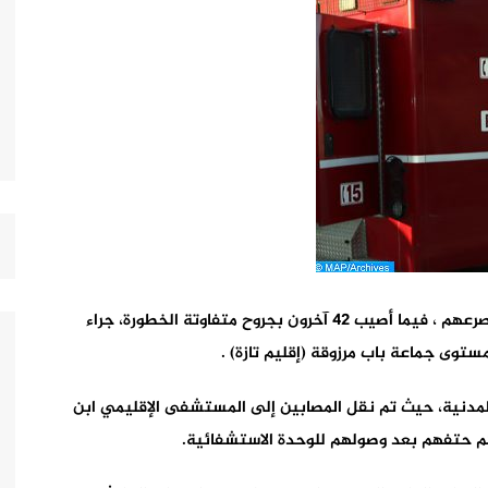
أفادت السلطات المحلية لإقليم تازة أن 8 أشخاص لقوا مصرعهم ، فيما أصيب 42 آخرون بجروح متفاوتة الخطورة، جراء
ستوى جماعة باب مرزوقة (إقليم تازة) .
المدنية، حيث تم نقل المصابين إلى المستشفى الإقليمي ابن