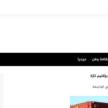
قافة وفن
ميديا
 الواجهة