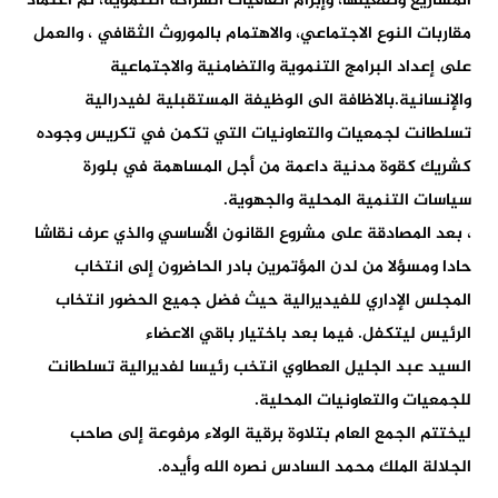
المشاريع وتفعيلها، وإبرام اتفاقيات الشراكة التنموية، ثم اعتماد
مقاربات النوع الاجتماعي، والاهتمام بالموروث الثقافي ، والعمل
على إعداد البرامج التنموية والتضامنية والاجتماعية
والإنسانية.بالاظافة الى الوظيفة المستقبلية لفيدرالية
تسلطانت لجمعيات والتعاونيات التي تكمن في تكريس وجوده
كشريك كقوة مدنية داعمة من أجل المساهمة في بلورة
سياسات التنمية المحلية والجهوية.
، بعد المصادقة على مشروع القانون الأساسي والذي عرف نقاشا
حادا ومسؤلا من لدن المؤتمرين بادر الحاضرون إلى انتخاب
المجلس الإداري للفيديرالية حيث فضل جميع الحضور انتخاب
الرئيس ليتكفل. فيما بعد باختيار باقي الاعضاء
السيد عبد الجليل العطاوي انتخب رئيسا لفديرالية تسلطانت
للجمعيات والتعاونيات المحلية.
ليختتم الجمع العام بتلاوة برقية الولاء مرفوعة إلى صاحب
الجلالة الملك محمد السادس نصره الله وأيده.