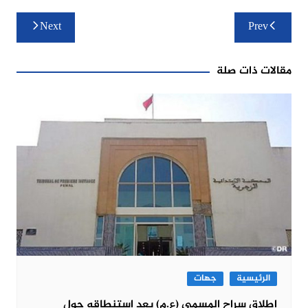
تصفّح
Next
Prev
المقالات
مقالات ذات صلة
الرئيسية
جهات
إطلاق سراح المسمى (ع.م) بعد استنطاقه حول