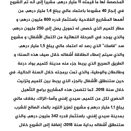
المخصصة لها ما قيمته 11 مليار درهم، مشيرا إلى أنه تم الشروع
في إنجاز 40 مشروعا باعتماد مالي يبلغ 1,4 مليار درهم، من
أهمها المشاريع الفلاحية باستثمار قدره 800 مليون درهم؛ و
مطار كلميم الذي خصص له تمويل يصل إلى 250 مليون درهم،
والذي يوجد في المرحلة النهائية من اكتمال الأشغال؛ و مشروع
سد “فاسك” الذي رصد له اعتماد مالي يبلغ 1,5 مليار درهم،
والذي سيتم إعطاء انطلاقة أشغاله خلال صيف هذه السنة؛ و
الطريق السريع الذي يربط جزء منه مدينة كلميم بواد درعة
وطانطان والوطية، والذي تمت برمجته خلال السنة الحالية، في
حين ستنطلق الأشغال بالجزء الذي يربط بين كلميم وتزنيت
خلال سنة 2018. كما تتضمن هذه المشاريع برامج التأهيل
الحضري لكل من كلميم، سيدي إفني وآسا-الزاك، بغلاف مالي
يبلغ 1,1 مليار درهم و مشروع تعزيز التزود بالماء الصالح للشرب
بمدينة سيدي إفني، باستثمار قدره 342 مليون درهم، والذي
ستنطلق أشغاله بداية سنة 2018؛ إضافة إلى الشروع خلال