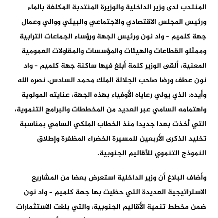
المنتدب لدى وزير الداخلية والوزيرة المنتدبة المكلفة بالماء
ورئيس المجلس الاقتصادي والاجتماعي والبيئي ووالي وعمال
جهة كلميم – واد نون ورئيس الجهة ورؤساء الجماعات الترابية
وممثلو القطاعات والهيئات والمؤسسات والمقاولات العمومية
المعنية، ألقى الوزير كلمة أبلغ فيها ساكنة جهة كلميم – واد
نون عطف ورضا صاحب الجلالة الملك محمد السادس، نصره الله
وأيده، الذي يولي رعاياه الأوفياء بهذه الجهة، عنايته المولوية
واهتمامه السامي عبر العديد من المخططات والبرامج التنموية،
التي أخذت بعدا جديدا منذ الخطاب الملكي السامي بمناسبة
تخليد الذكرى الأربعين للمسيرة الخضراء المظفرة وإطلاق
النموذج التنموي للأقاليم الجنوبية.
وأضاف البلاغ أن وزير الداخلية استعرض بعضا من المشاريع
الاستراتيجية العديدة التي حظيت بها جهة كلميم – واد نون
ضمن مخطط تنمية الأقاليم الجنوبية، والتي بلغت الاستثمارات