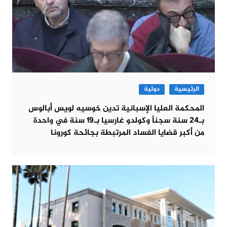
الرئيسية
دولية
المحكمة العليا الإسبانية تدين خوسيه لويس أبالوس
بـ24 سنة سجناً وكولدو غارسيا بـ19 سنة في واحدة
من أكبر قضايا الفساد المرتبطة بجائحة كورونا