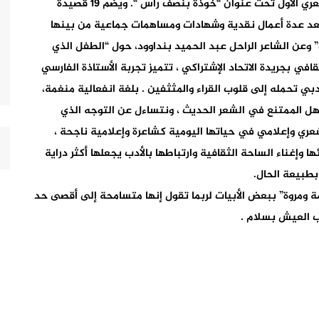
الإشتراكي الزميلة والأخت حفيظة الفارسي لديوانها الشعري الأول تحت عنوان “خوذة بنصف رأس “. ويضم 19 قصيدة
 بعد عدة أعمال نقدية وشهادات ومساهمات جماعية من بينها
 وعن الشاعر الراحل عبد الحميد بنداوود، حول “الطفل الذي
قافي بجريدة الاتحاد الإشتراكي ، تتميز تجربة الأستاذة الفارسي
ي تحمله إلى قلوب القراء والمثثفين . بلغة انفعالية منغمة،
ل الممتنع في الشعر الحديث ، ونتساءل عن التوجه الذي
عري وإعلامي في حياتها اليومية كشاعرة وإعلامية ناجحة ،
وإغناء الساحة الثقافية وارتباطها بالأدب يجعلها أكثر دراية
 بطبيعة الحال.
 ومروة” ببعض الأبيات لربما تقول إنها متسامحة إلى أقصى حد
 العيش بسلام .