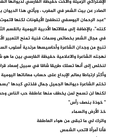
الصادر عن بيت الشعر في المغرب ، ويأتي هذا الديوان
“عبد الرحمان اليوسفي تنطفئ الأيقونات لكنها لاتموت”
كنته”، بالإضافة إلى مقالاتها الأدبية اليومية بالقسم الث
في مجال الشعر بخصائص وسمات فنية تمنح التعبير الأدب
تنبع من وجدان الشاعرة وأحاسيسها مرتدية أسلوب السه
نهجته الشاعرة والاعلامية حفيظة الفارسي بين ما هو ش
لنخلص إلى أنها تسلك طريقا شاقا في سبيل إسعاد قرائها 
وأكثر ارتباطا بعالم الإبداع على حساب معاناتها اليومية
تختم الشاعرة ديوانها الجميل جمال فلذتي كبدها “بسمة
لكنها لن تسمح لمن يخطف منها عاطفة حب الناس وحب
” خوذة بنصف رأس”
خذ الأرض والسماء
واترك لي ما تبقى من هواء العاطفة
فأنا آمرأة لاتحب الشمس