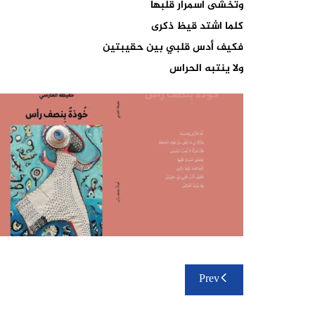
وتخشى اسمرار قلبها
كلما اشتد قيظ ذكرى
فكيف أدس قلبي بين حقيبتين
ولا ينتبه الحراس
تصفّح
Prev
المقالات