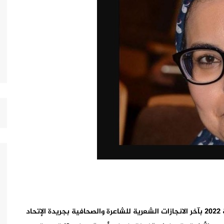
تعززت المكتبة الوطنية ونحن على مشارف نهاية السنة 2022 بآخر الانجازات الشعرية للشاعرة والصحافية بجريدة الإتحاد