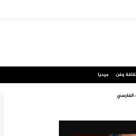
قافة وفن
ميديا
 الفارسي