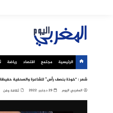
Ski
t
conten
الرئيسية
مجتمع
اقتصاد
رياضة
ث
شعر : “خوذة بنصف رأس” للشاعرة والصحفية حفيظة
المغربي اليوم
29 دجنبر، 2022
ثقافة وفن