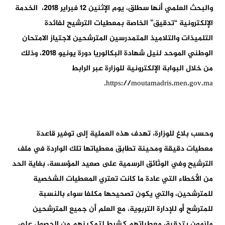
والبحث العلمي أنها سطلق، يوم الإثنين 12 فبراير 2018، الخدمة
الإلكترونية “تدقيق” الخاصة بمعطيات الترشيح لفائدة
التلميذات والتلاميذ المتمدرسين المترشحين لاجتياز الامتحان
الوطني الموحد لنيل شهادة البكالوريا دورة يونيو 2018، وذلك
من خلال البوابة الإلكترونية للوزارة عبر الرابط
https://moutamadris.men.gov.ma.
وحسب بلاغ للوزارة، تهدف هذه العملية إلى توفير قاعدة
معطيات دقيقة ومحينة تطابق معطياتها تلك الواردة في ملف
الترشيح وفي الوثائق الرسمية على صعيد المؤسسة، بغاية الحد
من الأخطاء التي عادة ما كانت تعتري المعطيات الشخصية
للمترشحين، والتي يكون تصحيحها مكلفا سواء بالنسبة
للمترشح أو للإدارة التربوية، مع العلم أن جميع المترشحين
ملزمون بتدقيق معطياتهم كشرط لتمكينهم من الحصول على