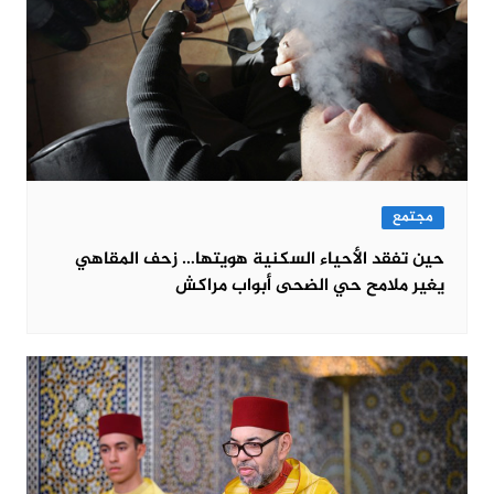
مجتمع
حين تفقد الأحياء السكنية هويتها… زحف المقاهي
يغير ملامح حي الضحى أبواب مراكش