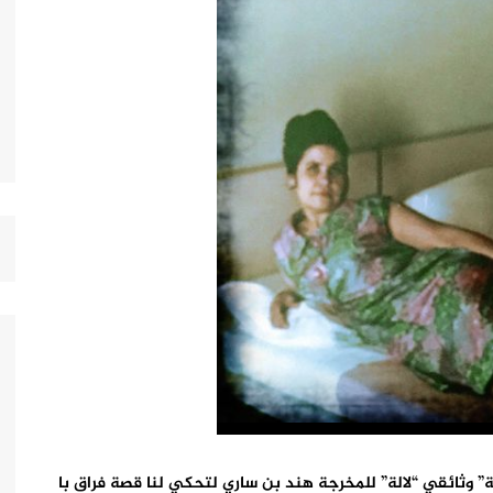
” وثائقي “لالة” للمخرجة هند بن ساري لتحكي لنا قصة فراق با