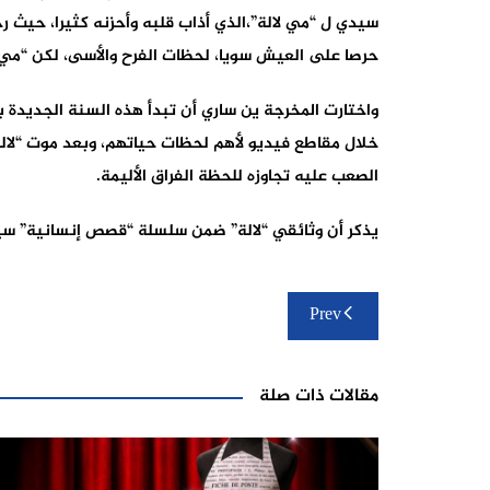
سيدي ل “مي لالة”،الذي أذاب قلبه وأحزنه كثيرا، حيث رحل
حرصا على العيش سويا، لحظات الفرح والأسى، لكن “مي 
واختارت المخرجة ين ساري أن تبدأ هذه السنة الجديدة
خلال مقاطع فيديو لأهم لحظات حياتهم، وبعد موت “لال
الصعب عليه تجاوزه للحظة الفراق الأليمة.
يذكر أن وثائقي “لالة” ضمن سلسلة “قصص إنسانية” سيع
تصفّح
Prev
المقالات
مقالات ذات صلة