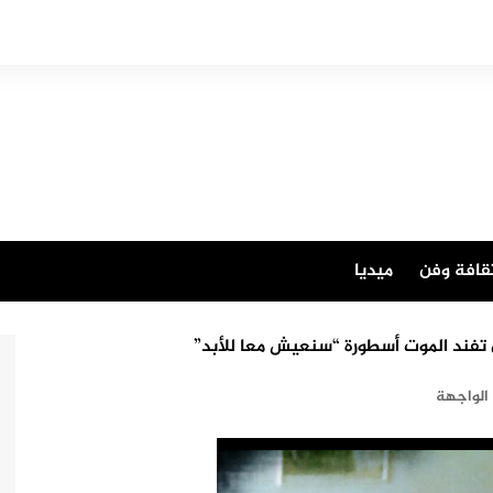
قافة وفن
ميديا
فند الموت أسطورة “سنعيش معا للأبد”
الواجهة