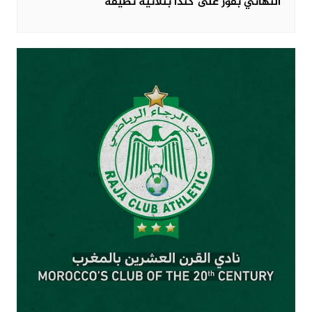
النهائي بفوز على كندا بثلاثية نظيفة