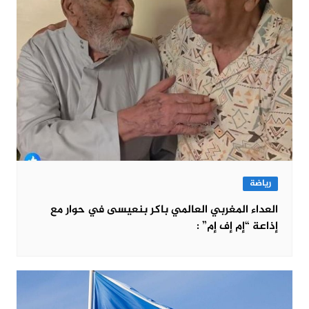
رياضة
العداء المغربي العالمي باكر بنعيسى في حوار مع
إذاعة “إم إف إم” :