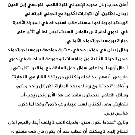
أعلن مدرب ريال مدريد الإسباني لكرة القدم، الفرنسي زين الدين
زيدان، الاثنين، أن التوترات الأخيرة مع الدولي البرتغالي
كريستيانو رونالدو المستاء عقب استبداله في المباراة الأخيرة
في الدوري أمام لاس بالماس السبت، ليس لها أي تأثير على
مباراة بوروسيا دورتموند الألماني.
وقال زيدان في مؤتمر صحفي، عشية مواجهة بوروسيا دورتموند
ضمن الجولة الثانية من منافسات المجموعة السادسة في دوري
أبطال أوروبا، ردا على سؤال حول العلاقة مع رونالدو: “كل شيء
طبيعي. أتفهم ردة فعله ولكنني من يتخذ القرار في النهاية”.
وأضاف: “تحدثنا مع رونالدو بعد المباراة. الآن كل واحد منكم،
وسائل الاعلام، تتحدثون فقط عن هذا الأمر ونحن يجب أن
نتعايش معه. لكنني لست غبيا، وهو ذكي”، وفقا لما ذكرت
فرانس برس.
وتابع: “عندما تكون مدربا، ولديك لاعب لا يلعب أبدا، واليوم الذي
تحتاج إليه، لا يمكنك أن تطلب منه أن يكون في قمة مستواه،