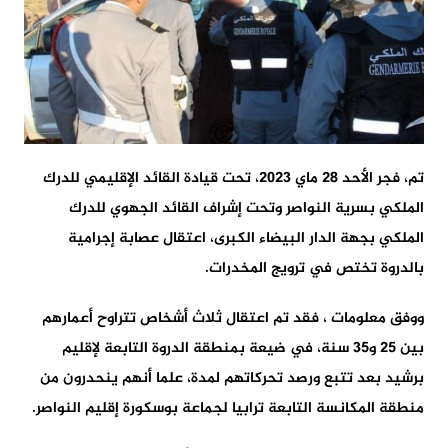
تم، فجر الأحد 28 ماي 2023، تحت قيادة القائد الإقليمي للدرك
الملكي بسرية النواصر وتحت إشراف القائد الجهوي للدرك
الملكي بجهة الدار البيضاء الكبرى، اعتقال عصابة إجرامية
بالدروة تختص في ترويج المخدرات.
ووفق معلومات ، فقد تم اعتقال ثلاث أشخاص تتراوح أعمارهم
بين 25 و35 سنة، في ضيعة بمنطقة الدروة التابعة لإقليم
برشيد بعد تتبع ورصد تحركاتهم لمدة، علما أنهم ينحدرون من
منطقة المكانسة التابعة ترابيا لجماعة بوسكورة إقليم النواصر.