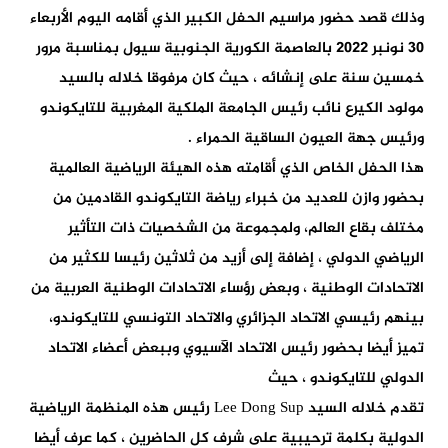
وذلك قصد حضور مراسيم الحفل الكبير الذي أقامه اليوم الأربعاء
30 نونبر 2022 بالعاصمة الكورية الجنوبية سيول بمناسبة مرور
خمسين سنة على إنشائه ، حيث كان مرفوقا خلاله بالسيد
مولود الكيرع نائب رئيس الجامعة الملكية المغربية للتايكوندو
ورئيس جهة العيون الساقية الحمراء .
هذا الحفل الخاص الذي أقامته هذه الهيئة الرياضية العالمية
بحضور وازن للعديد من خبراء رياضة التايكوندو القادمين من
مختلف بقاع العالم، ولمجموعة من الشخصيات ذات التأثير
الرياضي الدولي ، إضافة إلى أزيد من ثلاثين رئيسا للكثير من
الاتحادات الوطنية ، وبعض رؤساء الاتحادات الوطنية العربية من
بينهم رئيسي الاتحاد الجزائري والاتحاد التونسي للتايكوندو،
تميز أيضا بحضور رئيس الاتحاد الآسيوي وببعض أعضاء الاتحاد
الدولي للتايكوندو ، حيث
تقدم خلاله السيد Lee Dong Sup رئيس هذه المنظمة الرياضية
الدولية بكلمة ترحيبية على شرف كل الحاضرين ، كما عرف أيضا