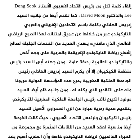
إلقاء كلمة لكل من رئيس الاتحاد الآسيوي الأستاذ Dong Sook
Lee والدكتور David Moon ، كما تقدم أيضا من جانبه السيد
إدريس الهلالي بكلمة باسم الاتحادين الإفريقي والعربي
للتايكوندو عبر من خلالها عن عميق امتنانه لهذا الصرح الرياضي
العالمي الذي مافتيء يسدي العديد من الخدمات الجليلة لصالح
إشعاع رياضة التايكوندو الإفريقية والعربية على وجه أخص
وللتايكوندو العالمية بصفة عامة ، ومن جهته أبى السيد رئيس
منظمة الكيكيوان إلا أن يكرم السيد إدريس الهلالي رئيس
الجامعة الملكية المغربية بدرع هذه المؤسسة الدولية عربونا
منه على التقدير الذي يكنه له ، ومن جانبه قام أيضا السيد
مولود الكيرع نائب رئيس الجامعة الملكية المغربية للتايكوندو
بتقديم هدية رمزية عبارة عن الزي الصحراوي الأصيل للسيد
رئيس الكيكيوان ولرئيس الاتحاد الآسيوي ، حيث كانت الفرصة
أيضا مناسبة لعقد العديد من اللقاءات المثمرة مع مجموعة من
الخبراء العالميين لرياضة التايكوندو خاصة وأن المغرب أصبح يعد