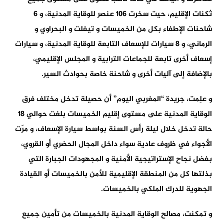
ثكنات الإقليم، حيت سخرت 106 عنصر للوقاية المدنية، و 6
شاحنات الإطفاء بكل من الخميسات و تيفلت و البحراوي و
الرماني، و 8 سيارات للإسعاف التابعة للوقاية المدنية، و سيارات
إسعاف أخرى تابعة للجماعات الترابية و المجلس الإقليمي،
بالإضافة إلى آليات أخرى و شاحنة خاصة بحوادث السير.
و علِمت، جريدة “المغربي اليوم” أن حصيلة تدخل مختلف فرق
الوقاية المدنية على مستوى إقليم الخميسات بلغت حوالي 18
حالة تدخل خلال ليلة رأس السنة بواسط سيارة الإسعاف، و مرّت
الأجواء في ظروف عادية سواء داخل المجال الحضري أو القروي،
بفضل نجاح الإستراتيجية الأمنية و المجهودات الجبارة التي
بذلتها كل من المنطقة الإقليمية للأمن بالخميسات أو القيادة
الجهوية للدرك الملكي بالخميسات.
و تمكنت، مصالح الوقاية المدنية بالخميسات من تأمين جميع