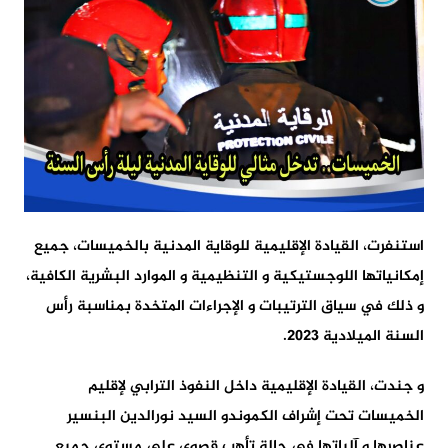
استنفرت، القيادة الإقليمية للوقاية المدنية بالخميسات، جميع
إمكانياتها اللوجستيكية و التنظيمية و الموارد البشرية الكافية،
و ذلك في سياق الترتيبات و الإجراءات المتخدة بمناسبة رأس
السنة الميلادية 2023.
و جندت، القيادة الإقليمية داخل النفوذ الترابي لإقليم
الخميسات تحت إشراف الكموندو السيد نورالدين البنسير
عناصرها و آلياتها في حالة تأهب قصوى على مستوى جميع