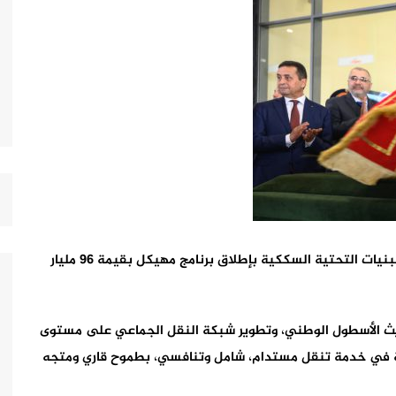
تحت قيادة صاحب الجلالة الملك محمد السادس، تتعزز البنيات التحتية السككية بإطلاق برنامج مهيكل بقيمة 96 مليار
يث الأسطول الوطني، وتطوير شبكة النقل الجماعي على مستوى
ية في خدمة تنقل مستدام، شامل وتنافسي، بطموح قاري ومتجه