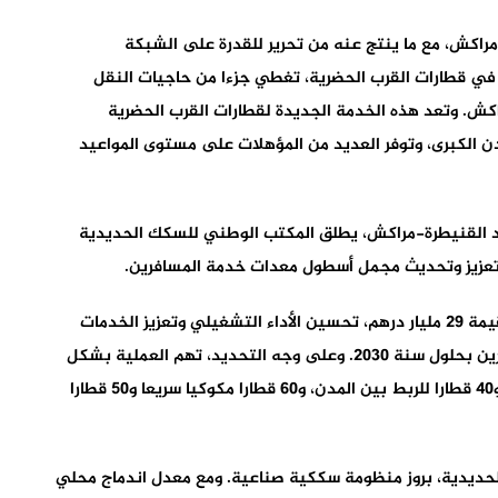
مراكش، مع ما ينتج عنه من تحرير للقدرة على الشبكة
 في قطارات القرب الحضرية، تغطي جزءا من حاجيات النقل
اكش. وتعد هذه الخدمة الجديدة لقطارات القرب الحضرية
 الكبرى، وتوفر العديد من المؤهلات على مستوى المواعيد
ديد القنيطرة-مراكش، يطلق المكتب الوطني للسكك الحديدية
وستتيح عملية الاقتناء هذه، التي خصص لها استثمار بقيمة 29 مليار درهم، تحسين الأداء التشغيلي وتعزيز الخدمات
الجهوية، والاستجابة للزيادة المتوقعة في حركة المسافرين بحلول سنة 2030. وعلى وجه التحديد، تهم العملية بشكل
ملموس اقتناء 18 قطارا فائق السرعة لمشاريع التمديد، و40 قطارا للربط بين المدن، و60 قطارا مكوكيا سريعا و50 قطارا
الحديدية، بروز منظومة سككية صناعية. ومع معدل اندماج محلي