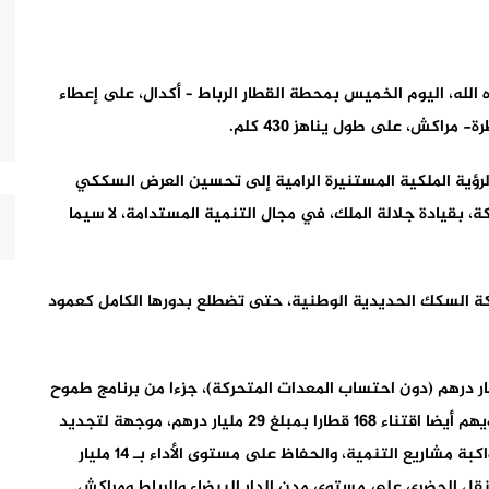
الله، اليوم الخميس بمحطة القطار الرباط – أكدال، على إعطاء
ؤية الملكية المستنيرة الرامية إلى تحسين العرض السككي
، بقيادة جلالة الملك، في مجال التنمية المستدامة، لا سيما
كة السكك الحديدية الوطنية، حتى تضطلع بدورها الكامل كعمود
هذا المشروع المهيكل، بغلاف مالي قدره 53 مليار درهم (دون احتساب المعدات المتحركة)، جزءا من برنامج طموح
تطلب تعبئة استثمارات إجمالية بقيمة 96 مليار درهم، ويهم أيضا اقتناء 168 قطارا بمبلغ 29 مليار درهم، موجهة لتجديد
الحظيرة الحالية للمكتب الوطني للسكك الحديدية، ومواكبة مشاريع التنمية، والحفاظ على مستوى الأداء بـ 14 مليار
 الحضري على مستوى مدن الدار البيضاء والرباط ومراكش.