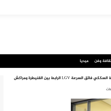
قافة وفن
ميديا
ة LGV الرابط بين القنيطرة ومراكش
ات