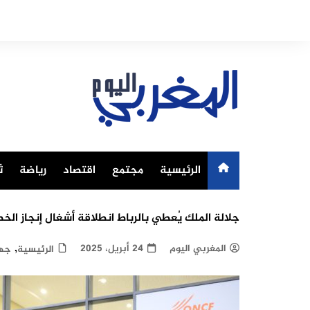
Ski
t
conten
الرئيسية
مجتمع
اقتصاد
رياضة
ث
جلالة الملك يُعطي بالرباط انطلاقة أشغال إنجاز الخط السككي فائق السرع
,
المغربي اليوم
24 أبريل، 2025
الرئيسية
جه