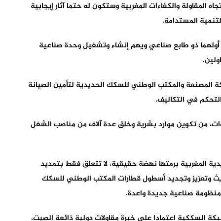
 قوي تجاه المقاولة والكفاءات المغربية وستكون له حتما آثار إيجابية
تنمية المستدامة.
أولهما ذو طابع صناعي ويهم إنشاء وتشغيل وحدة صناعية
ولين.
ة المصنعة والمكتب الوطني للسكك الحديدية لتأمين الصيانة
التحكم في التكاليف.
ت، من تكوين موارد بشرية وخلق عدة آلاف من مناصب الشغل
ية المغربية برمتها نهضة حقيقية، لا تتعلق فقط بتمديد
ديث وتعزيز وتجديد أسطول قطارات المكتب الوطني للسكك
منظومة صناعية جديدة واعدة.
شبكة السككية اعتمادا على خبرة مقاولات دولية ذائعة الصيت،