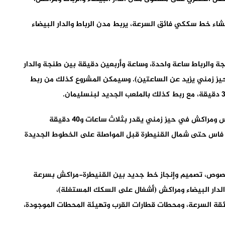
اء خط سككي فائق السرعة، يربط مدن الرباط والدار البيضاء
ة والرباط ساعة واحدة، وساعة وأربعين دقيقة بين طنجة والدار
ومراكش (ربح حيز زمني يزيد عن الساعتين). وسيمكن المشروع كذلك من ربط
كما يرتقب أيضا تأمين خدمة للخط فائق السرعة بين فاس ومراكش في حيز زمني يقدر بثلاث ساعات و40 دقيقة
 فاس حتى شمال القنيطرة قبل المواصلة على الخطوط الجديدة
خصوص، تصميم وإنجاز خط جديد بين القنيطرة-مراكش بسرعة
والدار البيضاء ومراكش (أشغال على السكك المستغلة)،
ئقة السرعة، ومحطات قطارات القرب وتهيئة المحطات الموجودة،