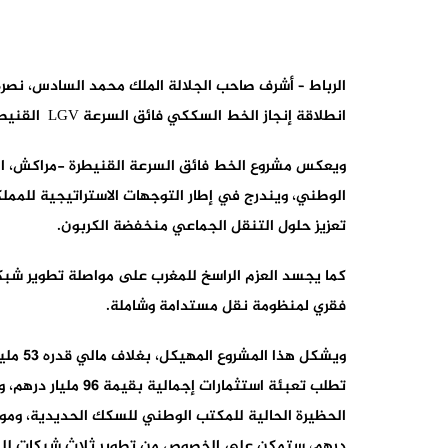
الرباط – أشرف صاحب الجلالة الملك محمد السادس، نصره 
انطلاقة إنجاز الخط السككي فائق السرعة LGV القنيطرة- مراكش، على طول يناهز 430 كلم.
ويعكس مشروع الخط فائق السرعة القنيطرة -مراكش، الر
الوطني، ويندرج في إطار التوجهات الاستراتيجية للمملكة
تعزيز حلول التنقل الجماعي منخفضة الكربون.
كما يجسد العزم الراسخ للمغرب على مواصلة تطوير شب
فقري لمنظومة نقل مستدامة وشاملة.
ويشكل 
درهم، ستمكن على الخصوص من تطوير ثلاث شبكات للنقل