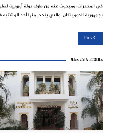
في المخدرات، ومبحوث عنه من طرف دولة أوروبیة لضلوع
بجمھوریة الدومینكان، والتي ینحدر منھا أحد المشتبه ف
تصفّح
Prev
المقالات
مقالات ذات صلة