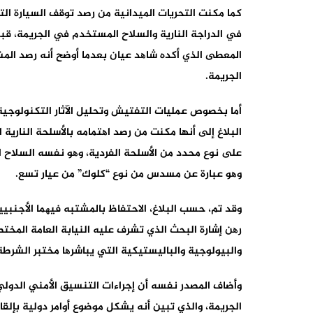
كما مكنت التحریات المیدانیة من رصد توقف السیارة التي 
في الدراجة الناریة والسلاح المستخدم في الجریمة، قبل
المعطى الذي أكده شاھد عیان بعدما أوضح أنه رصد المش
الجریمة.
أما بخصوص عملیات التفتیش وتحلیل الآثار التكنولوجی
البلاغ إلى أنها مكنت من رصد اھتمامه بالأسلحة الناریة
على نوع محدد من الأسلحة الفردیة، وھو نفسه السلاح 
وھو عبارة عن مسدس من نوع “كلوك” من عیار تسع.
رھن إشارة البحث الذي تشرف علیه النیابة العامة المخت
والبیولوجیة والبالیستیكیة التي یباشرھا مختبر الشرطة 
وأضاف المصدر نفسه أن إجراءات التنسیق الأمني الدولي
الجریمة، والذي تبین أنه یشكل موضوع أوامر دولیة بإلقا