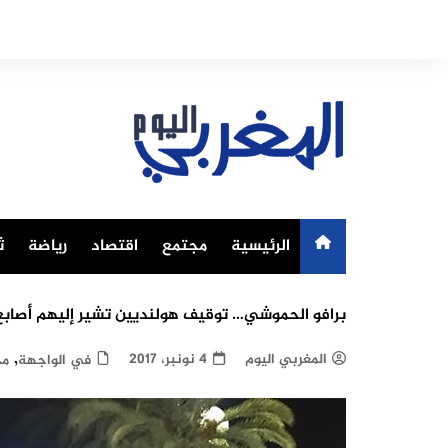
Ski
t
conten
الرئيسية
مجتمع
اقتصاد
رياضة
ث
برافو الحموشي… توقيف هولنديين تشير إليهم أصابع 
,
المغربي اليوم
4 نونبر، 2017
في الواجهة
مج