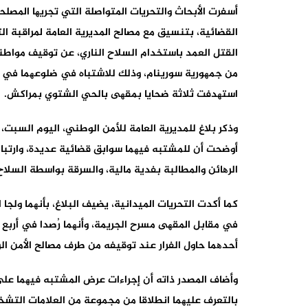
أسفرت الأبحاث والتحریات المتواصلة التي تجریھا المصل
القضائیة، بتنسیق مع مصالح المدیریة العامة لمراقبة ا
القتل العمد باستخدام السلاح الناري، عن توقیف مواطن
من جمھوریة سورینام، وذلك للاشتباه في ضلوعھما في ال
استھدفت ثلاثة ضحایا بمقھى بالحي الشتوي بمراكش.
وذكر بلاغ للمديرية العامة للأمن الوطني، اليوم السبت،
أوضحت أن للمشتبه فیھما سوابق قضائیة عدیدة، وارتباط 
الرھائن والمطالبة بفدیة مالیة، والسرقة بواسطة السلاح
كما أكدت التحریات المیدانیة، يضيف البلاغ، بأنھما ولجا
في مقابل المقھى مسرح الجریمة، وأنھما رُصدا في أرب
أحدھما حاول الفرار عند توقیفه من طرف مصالح الأمن ا
وأضاف المصدر ذاته أن إجراءات عرض المشتبه فیھما عل
بالتعرف علیھما انطلاقا من مجموعة من العلامات التشخ