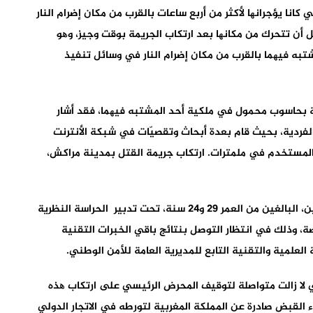
كانا یؤجرانھا لأكثر من أربع ساعات بالقرب من مكان إضرام النار
 أن تتحرك من مكانھا بعد ارتكاب الجریمة بوقت وجیز، وھو
تبه فیھما بالقرب من مكان إضرام النار في وسائل تنفیذ
ة بحاسوب محمول في ملكیة أحد المشتبه فیھما، فقد أشار
 الفردیة، بحیث قام بعدة أبحاث وتقصیّات في شبكة الأنترنت
المستخدم في ملمترات. ارتكاب جریمة القتل بمدینة مراكش،
وقد تم، حسب البلاغ، الاحتفاظ بالمشتبه فیھما الأجنبیین، البالغین من العمر 29 و24 سنة، تحت تدبیر الحراسة النظریة
صة، وذلك في انتظار التوصل بنتائج باقي الخبرات التقنیة
العلمیة والتقنیة التابع للمدیریة العامة للأمن الوطني.
 لا زالت متواصلة لتوقیف المحرض الرئیسي على ارتكاب ھذه
ء القبض صادرة عن المملكة المغربیة لتورطه في الاتجار الدولي