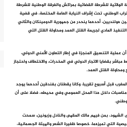
حة الولائیة للشرطة القضائیة بمراكش والفرقة الوطنیة للشرطة
لتراب الوطني، تحت إشراف النیابة العامة المختصة، في قضیة
ین ھولندیین، أحدھما ینحدر من جمھوریة الدومینكان والثاني
تنفیذ المادي لجریمة القتل العمد ومحاولة القتل التي
 أن عملیة التنسیق المنجزة في إطار التعاون الأمني الدولي،
مباشر بقضایا الاتجار الدولي في المخدرات، والاختطاف واحتجاز
 ومحاولة القتل العمد.
 المغرب قبل أسبوع تقریبا، وكانا یقطنان بفندقین أحدھما یوجد
ع مناسبات داخل ھذا المحل العمومي وفي محیطه، فضلا على أن
لوطني.
ى الشھود، بمن فیھم مالك المقھى والنادل وزبونین، سمحت
یصیة التي تمیزھما، خصوصا ظفیرة الشعر والھیئة الجسمانیة،