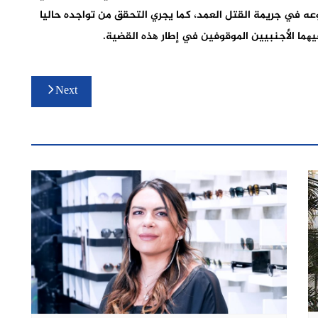
ه في جریمة القتل العمد، كما یجري التحقق من تواجده حالیا
یھما الأجنبیین الموقوفین في إطار ھذه القضیة.
Next