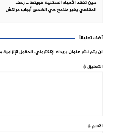
حين تفقد الأحياء السكنية هويتها… زحف
المقاهي يغير ملامح حي الضحى أبواب مراكش
أضف تعليقاً
لن يتم نشر عنوان بريدك الإلكتروني.
الحقول الإلزامية م
التعليق
*
الاسم
*