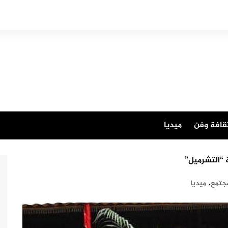
قافة وفن
ميديا
ة “التشرميل”
,
جتمع
ميديا