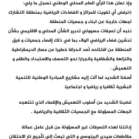
وإذ نعلن هذا للرأي العام المحلي الوطني نسجل ما يلي:
*نرفض أي تفويت للمراكز و الفضاءات الرياضية بمنطقة التشارك
لجهات خارجة عن ابناء و جمعيات المنطقة
ننبه أن تصرفات مسوولي تدبير الشأن المحلي و الاقليمي بشأن
تدشين فضاء الرياضي الولاء بما في ذلك إقصاء جمعيات و فرق
المنطقة من افتتاحه تُعد انحرافا خطيرا عن مسار الديمقراطية
والنزاهة والشفافية وانجرارا نحو التعسف والاستبداد والظلم و
التهميش .
أسفنا الشديد لما آلت إليه مشاريع المبادرة الوطنية للتنمية
البشرية ثقافيا و رياضيا و اجتماعيا.
غضبنا الشديد من أسلوب التهميش والإقصاء الذي تنتهجه
الجهات المسؤولة مع الجمعيات الثقافية والرياضية .
إدانتنا لهذه التصرفات غير المسؤولة من قبل عامل عمالة
مقاطعات سيدي البرنوصي و التي تبعث إلى تأجيج نار الاحتقان