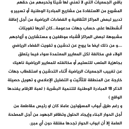
باقي الجمعيات التي لا تعني لها شيئا وتحرمهم من حقهم
المشروع من الاستفادة من مشاريع المبادرة الوطنية أو تسيير و
تدبير لبعض المراكز الثقافية و الفضاءات الرياضية من أجل إعاقة
أنشطتها على حساب جهات مدعومة…كان آخرها تفويتات
مشبوهة لبعض المراكز لأشباه موظفين و مستشارين و أزواجهم
….و من ذلك ايضا ما يروج عن تدشين و تفويت الفضاء الرياضي
الولاء في مخالفة لكل المعايير المعتمدة سواء فيما يتعلق
بجاهزية الملعب للتسليم أو مخالفته للمعايير الرياضية ناهيك
عن تغييب الجمعيات الرياضية أثناء التدشين و استقطاب جهات
خارجة عن المنطقة للثأثيت و التضليل الإعلامي و تهويل حصيلة
الذكر 18 المبادرة الوطنية للتنمية البشرية ( لعبة الارقام يفندها
الواقع )
و رغم طرق أبواب المسؤولين عاملا كان او رئيس مقاطعة من
أجل الحوار البناء وإيجاد الحلول وتظافر الجهود من أجل المصلحة
العامة إلا أن ابواب الحوار تجدها مغلقة دون أي مبرر.