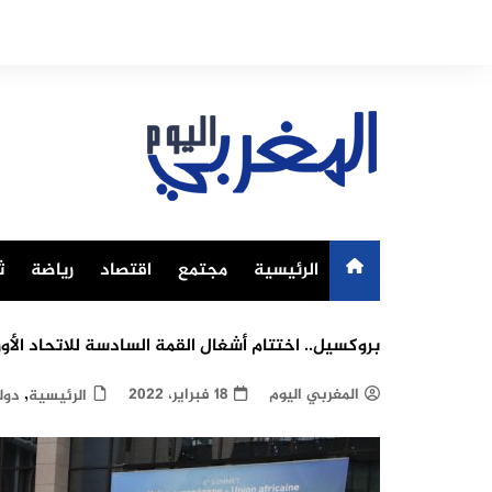
Ski
t
conten
الرئيسية
مجتمع
اقتصاد
رياضة
ث
بروكسيل.. اختتام أشغال القمة السادسة للاتحاد الأور
,
المغربي اليوم
18 فبراير، 2022
الرئيسية
دول