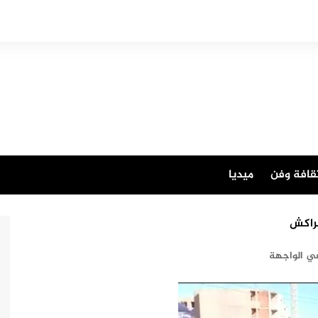
قافة وفن
ميديا
مراكش
ي الواجهة