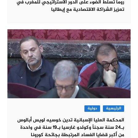
روما تسلط الضوء على الدور الاستراتيجي للمغرب في
تعزيز الشراكة الاقتصادية مع إيطاليا
الرئيسية
دولية
المحكمة العليا الإسبانية تدين خوسيه لويس أبالوس
بـ24 سنة سجناً وكولدو غارسيا بـ19 سنة في واحدة
من أكبر قضايا الفساد المرتبطة بجائحة كورونا