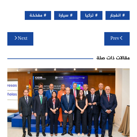
انفجار
تركيا
سيارة
مفخخة
تصفّح
Next
Prev
المقالات
مقالات ذات صلة