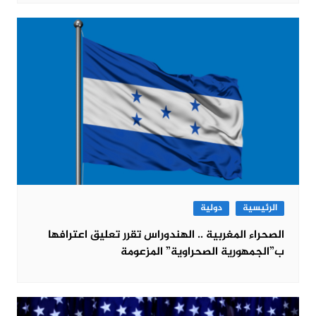
الرئيسية
دولية
الصحراء المغربية .. الهندوراس تقرر تعليق اعترافها
ب”الجمهورية الصحراوية” المزعومة