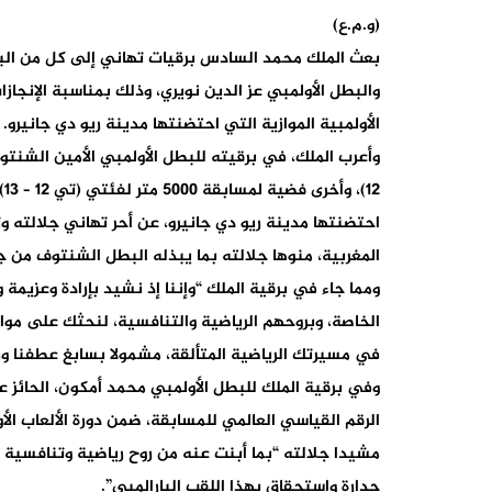
(و.م.ع)
بعث الملك محمد السادس برقيات تهاني إلى كل من البط
والبطل الأولمبي عز الدين نويري، وذلك بمناسبة الإنجازا
الأولمبية الموازية التي احتضنتها مدينة ريو دي جانيرو.
12
احتضنتها مدينة ريو دي جانيرو، عن أحر تهاني جلالته وتق
المغربية، منوها جلالته بما يبذله البطل الشنتوف من ج
ومما جاء في برقية الملك “وإننا إذ نشيد بإرادة وعزيمة 
الخاصة، وبروحهم الرياضية والتنافسية، لنحثك على موا
في مسيرتك الرياضية المتألقة، مشمولا بسابغ عطفنا ورض
الرقم القياسي العالمي للمسابقة، ضمن دورة الألعاب الأو
مشيدا جلالته “بما أبنت عنه من روح رياضية وتنافسية 
جدارة واستحقاق بهذا اللقب البارالمبي”.