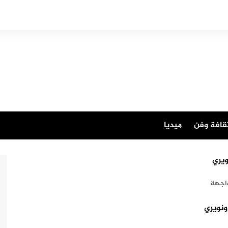
قافة وفن
ميديا
ويري
اجهة