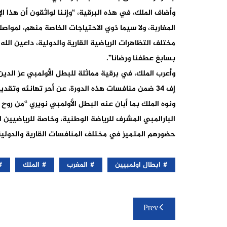
وأضاف الملك، في هذه البرقية، “وإننا لواثقون أن هذا ال
المغاربة، ولا سيما ذوي الاحتياجات الخاصة منهم، لمواص
مختلف التظاهرات الرياضية القارية والدولية، داعين ا
بسابغ عطفنا ورضانا”.
وأعرب الملك، في برقية مماثلة للبطل الأولمبي عز الدين
إف 34 ضمن منافسات هذه الدورة، عن أحر تهانئه وتقدير جلالته الكبير لهذا الإنجاز الرياضي المستحق.
ونوه الملك بما أبان عنه البطل الأولمبي نويري “من روح
البارالمبي المشرف للرياضة الوطنية، وخاصة للرياضيين 
حضورهم المتميز في مختلف المنافسات القارية والدولية
ابطال اولمبيين
المغرب
الملك
تصفّح
Prev
المقالات