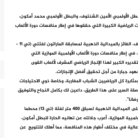
ل الأولمبي الأمين الشنتوف، والبطل الأولمبي محمد أمكون،
ت الرياضية الكبيرة التي حققوها في إطار منافسات دورة الألعاب
وأعرب الملك، في برقيته للبطل الأولمبي الأمين الشنتوف، الفائز بالميدالية الذهبية لمسابقة الماراتون لفئتي (تي 11 –
)، وأخرى فضية لمسابقة 5000 متر لفئتي (تي 12 – 13)، في إطار منافسات دورة الألعاب الأولمبية الموازية التي
ديره الكبير لهذا الإنجاز الرياضي المشرف لألعاب القوى
هود جبارة من أجل تحقيق أفضل الإنجازات.
ومثابرة كل الرياضيين الشباب المغاربة، وخاصة ذوي الاحتياجات
صلة السير على هذا الطريق، داعين لك بكامل النجاح والتوفيق
انا”.
وفي برقية الملك للبطل الأولمبي محمد أمكون، الحائز على الميدالية الذهبية لسباق 400 متر لفئة (تي 13) محطما
لمبية الموازية، أعرب جلالته عن تهانيه الحارة للبطل أمكون،
عالية في مختلف أطوار هذه المنافسة، مما أهلك للتتويج عن