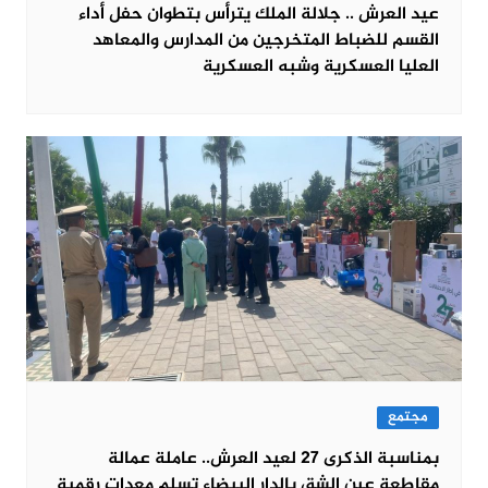
عيد العرش .. جلالة الملك يترأس بتطوان حفل أداء
القسم للضباط المتخرجين من المدارس والمعاهد
العليا العسكرية وشبه العسكرية
مجتمع
بمناسبة الذكرى 27 لعيد العرش.. عاملة عمالة
مقاطعة عين الشق بالدار البيضاء تسلم معدات رقمية