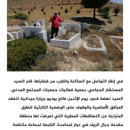
في إطار التواصل مع الساكنة والقرب من قضاياها، قام السيد
المستشار الجماعي، بمعية فعاليات جمعيات المجتمع المدني،
السيد نهضة قدور، يوم الإثنين فاتح يونيو بزيارة ميدانية لتفقد
المرافق الأساسية والوقوف على الوضعية الكارثية للطرق
المترتبة عن التساقطات المطرية التي تعرضت لها منطقة
مقدمة جبال الريف في دوار لمحامدة، التابعة لجماعة مكناسة