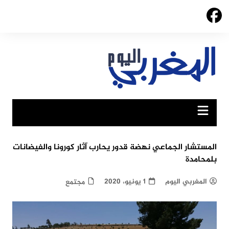
Ski
t
conten
المستشار الجماعي نهضة قدور يحارب آثار كورونا والفيضانات
بلمحامدة
المغربي اليوم
1 يونيو، 2020
مجتمع