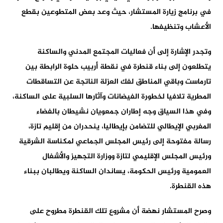
في برنامج زيارة المستشار، حيث وعد بعض المتطوعين بقطع
الأعشاب وتنظيفها.
وتجدر الإشارة إلى أن فعاليات المجتمع المدني والساكنة
يتطلعون إلى بناء قنطرة في نقطة أربيب حلوة الرابطة بين
تارماست وباقي المناطق لفك العزلة الناتجة عن التساقطات
المطرية تلافيا لخطورة الفيضانات وآثارها السلبية على الساكنة،
وفي هذا السياق وجه إطاران جمعويان نشيطان بالفضاء
المغربي الإيطالي للتضامن بإيطاليا، ينحدران من إقليم تازة،
رسالة مفتوحة إلى رئيس المجلس الجماعي لمكناسة الشرقية
ورئيس المجلس الإقليمي لتازة ووزارة التجهيز والأشغال
العمومية ورئيس الحكومة، يساندان الساكنة ويطالبان ببناء
هذه القنطرة.
وصرح المستشار نهضة أن مشروع تلك القنطرة مطروح على