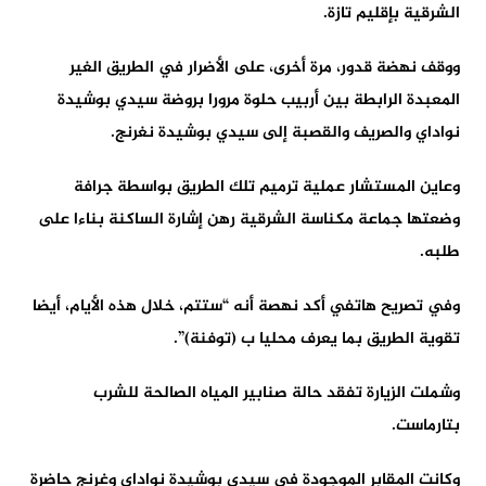
الشرقية بإقليم تازة.
ووقف نهضة قدور، مرة أخرى، على الأضرار في الطريق الغير
المعبدة الرابطة بين أربيب حلوة مرورا بروضة سيدي بوشيدة
نواداي والصريف والقصبة إلى سيدي بوشيدة نغرنج.
وعاين المستشار عملية ترميم تلك الطريق بواسطة جرافة
وضعتها جماعة مكناسة الشرقية رهن إشارة الساكنة بناءا على
طلبه.
وفي تصريح هاتفي أكد نهصة أنه “ستتم، خلال هذه الأيام، أيضا
تقوية الطريق بما يعرف محليا ب (توفنة)”.
وشملت الزيارة تفقد حالة صنابير المياه الصالحة للشرب
بتارماست.
وكانت المقابر الموجودة في سيدي بوشيدة نواداي وغرنج حاضرة