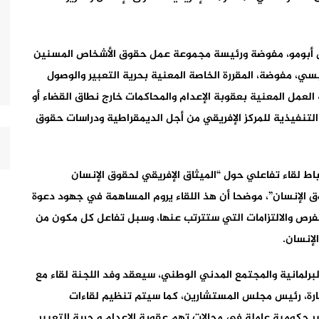
يس أبومو، مفوضة ورئيسة مجموعة عمل حقوق الأشخاص المسنين
بسي، مفوضة، المقررة الخاصة المعنية بحرية التعبير والوصول
لعمل المعنية بعقوبة الإعدام والمحاكمات خارج نطاق القضاء أو
رة التنفيذية للمركز الإفريقي من أجل الديمقراطية ودراسات حقوق
لرباط لقاء تفاعلي حول “الميثاق الإفريقي لحقوق الإنسان
وق الإنسان”، موضحا أن هذ اللقاء يروم المساهمة في جهود دعوة
لفرص والالتزامات التي ستترتب عنها، وسبل تفاعل كل مكون من
لإنسان.
البرلمانية والمجتمع المدني الوطني، سيعقد وفد اللجنة لقاء مع
ارة، رئيس مجلس المستشارين، كما سيتم تنظيم لقاءات
حكومية عاملة في مجالات تهم عقوبة الإعدام و حرية التعبير