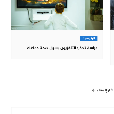
الرئيسية
دراسة تحذر: التلفزيون يسرق صحة دماغك
شار إليها بـ
*