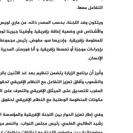
التفاعل معها.
ويتكون وفد اللجنة، بحسب المصدر ذاته، من ماري لو
والأشخاص في وضعية إعاقة بإفريقيا، وأوفينا جيرينا تو
للمعلومة بإفريقيا، وإدريسا سو، مفوض، رئيس مجموعة ا
بإجراءات موجزة أو تعسفا بإفريقيا، و أنا فورستر، المدي
الإنسان.
وأبرز أن برنامج الزيارة يتضمن تنظيم بعد غد الاثنين با
والشعوب وآفاق تعزيز التفاعل مع النظام الإفريقي لحق
المغرب للتصديق على الميثاق الإفريقي والتعرف على ا
مكونات المنظومة الوطنية مع النظام الإفريقي لحقوق ا
وفي إطار تعزيز الحوار بين اللجنة الإفريقية والمؤسسة 
رشيد الطالبي العلمي، رئيس مجلس النواب، والنعم مي
موضوعاتية بين مفوضي اللجنة مع تحالفات منظمات غير 