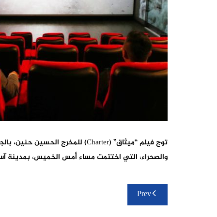
توج فيلم “ميثاق” (Charter) للمخرج ال
والصحراء، التي اختتمت مساء أمس الخميس، بمدينة آسا إ
تصفّح
Prev
المقالات