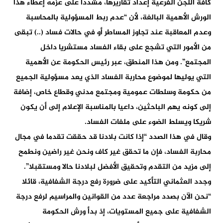
كافة اللجن الفرعية إعداد تقاريرها، مشددا على عزمه إعطاء هذا
الورش الأهمية البالغة، لأن “عدم ربط المسؤولية بالمحاسبة
وعدم المعاقبة عند تجاوز المساطر أو في حالات فساد (..) تبقى
من الأمور التي تشجع على بقاء الفساد مستشريا داخل
المجتمع”. ومن هذا المنطق، عبر رئيس الحكومة عن الأهمية
التي يوليها لموضوع محاربة الفساد الذي يعد مسؤولية الجميع
من حكومة وسلطات عمومية ومجتمع مدني وقطاع خاص، إضافة
إلى كونه يهم الباحثين، داعيا بالمناسبة الإعلام إلى أن يكون
شريكا ويسلط الضوء على ملفات الفساد.
وقال في هذا الصدد “إذا كانت بلادنا قد حققت تقدما في مجال
محاربة الفساد، فإن ما تحقق غير كاف ونحن غير راضين ونطمح
إلى مزيد من التقدم وتحقيق الأفضل لبلادنا حالا ومستقبلا”.
وجدد العثماني التأكيد على ضرورة رفع درجة الشفافية، قائلا
“نحن الآن بصدد مراجعة عدد من القوانين والمراسيم لرفع درجة
الشفافية على جميع المستويات، إذ بدأ ورش الحكومة