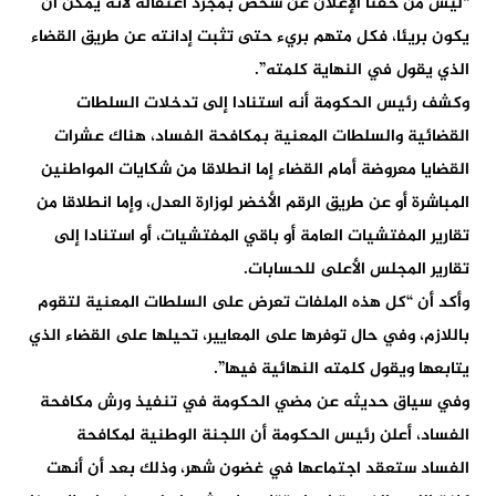
“ليس من حقنا الإعلان عن شخص بمجرد اعتقاله لأنه يمكن أن
يكون بريئا، فكل متهم بريء حتى تثبت إدانته عن طريق القضاء
الذي يقول في النهاية كلمته”.
وكشف رئيس الحكومة أنه استنادا إلى تدخلات السلطات
القضائية والسلطات المعنية بمكافحة الفساد، هناك عشرات
القضايا معروضة أمام القضاء إما انطلاقا من شكايات المواطنين
المباشرة أو عن طريق الرقم الأخضر لوزارة العدل، وإما انطلاقا من
تقارير المفتشيات العامة أو باقي المفتشيات، أو استنادا إلى
تقارير المجلس الأعلى للحسابات.
وأكد أن “كل هذه الملفات تعرض على السلطات المعنية لتقوم
باللازم، وفي حال توفرها على المعايير، تحيلها على القضاء الذي
يتابعها ويقول كلمته النهائية فيها”.
وفي سياق حديثه عن مضي الحكومة في تنفيذ ورش مكافحة
الفساد، أعلن رئيس الحكومة أن اللجنة الوطنية لمكافحة
الفساد ستعقد اجتماعها في غضون شهر، وذلك بعد أن أنهت