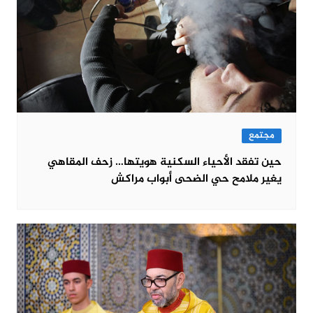
مجتمع
حين تفقد الأحياء السكنية هويتها… زحف المقاهي
يغير ملامح حي الضحى أبواب مراكش