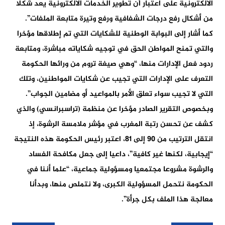
الالكترونية على اعتبار أن تطوير الخدمات الالكترونية يعد شكلا
من أشكال رفع درجات الشفافية ورفع وتيرة متابعة الملفات”.
كما أشار إلى البوابة الوطنية للشكايات التي تم إطلاقها مؤخرا
والتي تمنح المواطن الحق في توجيه شكاياته مباشرة، ومتابعة
ردود فعل الإدارات منها، “وهي صيغة تروم من ورائها الحكومة
التعرف على الإدارات التي تجيب عن شكايات المواطنين، وتلك
التي لا تجيب سواء تعلق الأمر بالمواعيد أو مضامين الجواب”.
وبخصوص التقرير الصادر مؤخرا عن منظمة (تراسبرانسي) والذي
كشف عن تحسن رتبة المغرب في مؤشر ملامسة الرشوة، إذ
انتقل الترتيب من 90 إلى 81، اعتبر رئيس الحكومة هذه النتيجة
“إيجابية، لكنها غير كافية”، داعيا إلى جعل مكافحة الفساد
والرشوة مشروعا مجتمعيا ومسؤولية جماعية، “علما أننا في
الحكومة نتحمل المسؤولية الكبرى، ولا نتملص منها، وبدأنا
معالجة هذا الملف بكل جرأة”.