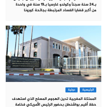
بـ24 سنة سجناً وكولدو غارسيا بـ19 سنة في واحدة
من أكبر قضايا الفساد المرتبطة بجائحة كورونا
الرئيسية
دولية
المملكة المغربية تدين الهجوم المسلح الذي استهدف
حفلا أقيم بواشنطن بحضور الرئيس الأمريكي فخامة