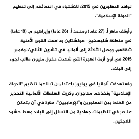
توافد المهاجرين في 2015، للاشتباه في انتمائهم إلى تنظيم
“الدولة الإسلامية”.
وأوقف ماهر أ. (27 عاما) ومحمد أ. (26 عاما) وإبراهيم م. (18 عاما)
في منطقة شليسفيغ- هولشتاين وداهمت القوى الأمنية
شققهم. ووصل الثلاثة إلى ألمانيا في تشرين الثاني/نوفمبر
2015 في أوج أزمة الهجرة التي شهدت دخول مليون طالب لجوء
إلى البلاد.
واستهدفت ألمانيا في يوليوز باعتداءين تبناهما تنظيم “الدولة
الإسلامية” ونفذهما مهاجران. وكررت السلطات الألمانية التحذير
من الخلط بين المهاجرين و”الإرهابيين”، مقرة في آن بتمكن
عناصر في تنظيمات جهادية من التسلل إلى البلاد وسط حشود
اللاجئين.