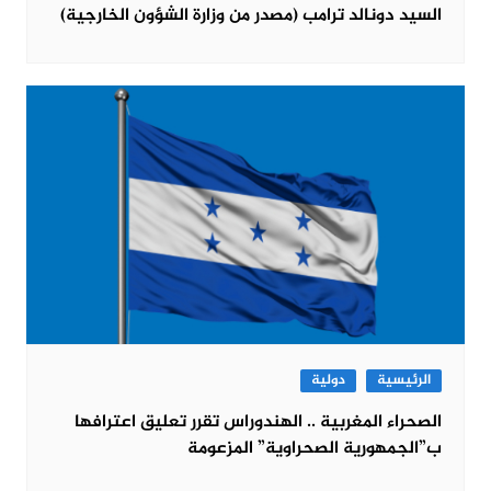
السيد دونالد ترامب (مصدر من وزارة الشؤون الخارجية)
الرئيسية
دولية
الصحراء المغربية .. الهندوراس تقرر تعليق اعترافها
ب”الجمهورية الصحراوية” المزعومة