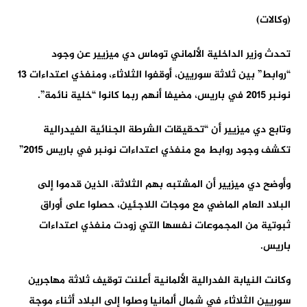
(وكالات)
تحدث وزير الداخلية الألماني توماس دي ميزيير عن وجود
“روابط” بين ثلاثة سوريين، أوقفوا الثلاثاء، ومنفذي اعتداءات 13
نونبر 2015 في باريس، مضيفا أنهم ربما كانوا “خلية نائمة”.
وتابع دي ميزيير أن “تحقيقات الشرطة الجنائية الفيدرالية
تكشف وجود روابط مع منفذي اعتداءات نونبر في باريس 2015”
وأوضح دي ميزيير أن المشتبه بهم الثلاثة، الذين قدموا إلى
البلاد العام الماضي مع موجات اللاجئين، حصلوا على أوراق
ثبوتية من المجموعات نفسها التي زودت منفذي اعتداءات
باريس.
وكانت النيابة الفدرالية الألمانية أعلنت توقيف ثلاثة مهاجرين
سوريين الثلاثاء في شمال ألمانيا وصلوا إلى البلاد أثناء موجة