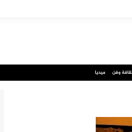
قافة وفن
ميديا