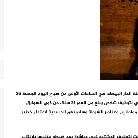
اضطر مقدم شرطة يعمل بمنطقة أمن مولاي رشيد بمدينة الدار البيضاء، في الساعات الأولى من صباح اليوم الجمعة 26
يناير الجاري، لاستعمال سلاحه الوظيفي خلال تدخل أمني لتوقيف شخص يبلغ من العمر 31 سنة، من ذوي السوابق
لمواطنين وعناصر الشرطة وسلامتهم الجسدية لاعتداء خطير
لت لتوقيف المشتبه فيه، مباشرة بعد ضبطه متلبسا بارتكاب