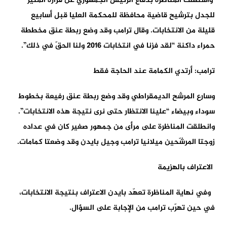
واستهلت المناظرة بدفاع الرئيس الجمهوري عن قراره المثير
للجدل بترشيح قاضية محافظة للمحكمة العليا قبل أسابيع
قليلة من الانتخابات. وقال ترامب وقد وضع ربطة عنق مخططة
حمراء داكنة “لقد فزنا في انتخابات 2016 ولنا الحقّ في ذلك”.
ترامب: أرتدي الكمامة عند الحاجة فقط
وسارع المرشح الديمقراطي وقد وضع ربطة عنق رفيعة بخطوط
سوداء وبيضاء “علينا الانتظار حتى نرى نتيجة هذه الانتخابات”.
وانطلقت المناظرة على مرأى من جمهور صغير كان في عداده
زوجتا المرشّحين ميلانيا ترامب وجيل بايدن وقد وضعتا كمامات.
الاعتراف بالهزيمة
وفي نهاية المناظرة تعهّد بايدن الاعتراف بنتيجة الانتخابات،
في حين تهرّب ترامب من الإجابة على السؤال.