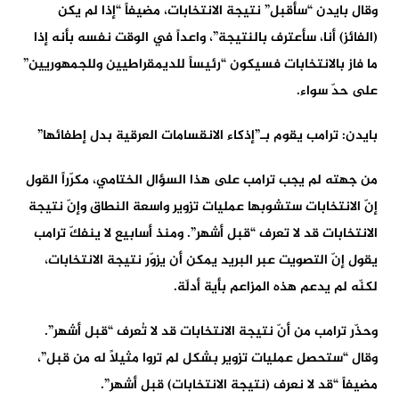
وقال بايدن “سأقبل” نتيجة الانتخابات، مضيفاً “إذا لم يكن
(الفائز) أنا، سأعترف بالنتيجة”، واعداً في الوقت نفسه بأنه إذا
ما فاز بالانتخابات فسيكون “رئيساً للديمقراطيين وللجمهوريين”
على حدّ سواء.
بايدن: ترامب يقوم بـ”إذكاء الانقسامات العرقية بدل إطفائها”
من جهته لم يجب ترامب على هذا السؤال الختامي، مكرّراً القول
إنّ الانتخابات ستشوبها عمليات تزوير واسعة النطاق وإنّ نتيجة
الانتخابات قد لا تعرف “قبل أشهر”. ومنذ أسابيع لا ينفكّ ترامب
يقول إنّ التصويت عبر البريد يمكن أن يزوّر نتيجة الانتخابات،
لكنّه لم يدعم هذه المزاعم بأية أدلّة.
وحذّر ترامب من أنّ نتيجة الانتخابات قد لا تُعرف “قبل أشهر”.
وقال “ستحصل عمليات تزوير بشكل لم تروا مثيلاً له من قبل”،
مضيفاً “قد لا نعرف (نتيجة الانتخابات) قبل أشهر”.