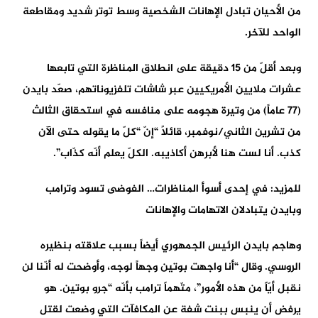
من الأحيان تبادل الإهانات الشخصية وسط توتر شديد ومقاطعة
الواحد للآخر.
وبعد أقلّ من 15 دقيقة على انطلاق المناظرة التي تابعها
عشرات ملايين الأمريكيين عبر شاشات تلفزيوناتهم، صعّد بايدن
(77 عاماً) من وتيرة هجومه على منافسه في استحقاق الثالث
من تشرين الثاني/نوفمبر، قائلاً “إنّ “كلّ ما يقوله حتى الآن
كذب. أنا لست هنا لأبرهن أكاذيبه. الكلّ يعلم أنّه كذّاب”.
للمزيد: في إحدى أسوأ المناظرات… الفوضى تسود وترامب
وبايدن يتبادلان الاتهامات والإهانات
وهاجم بايدن الرئيس الجمهوري أيضاً بسبب علاقته بنظيره
الروسي. وقال “أنا واجهت بوتين وجهاً لوجه، وأوضحت له أنّنا لن
نقبل أيّاً من هذه الأمور”، متّهماً ترامب بأنّه “جرو بوتين. هو
يرفض أن ينبس ببنت شفة عن المكافآت التي وضعت لقتل