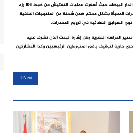
بمحطة أداء الطريق السيار “تيط مليل” بضواحي مدينة الدار البيضاء، حيث أسفرت عمليات التفتيش عن ضبط 106 رزم
أطنان و500 كيلوغرام من المخدرات المعبأة بشكل محكم ضمن شحنة من المنتوجات العلفية،
ذوي السوابق القضائية في ترويج المخدرات.
تدبير الحراسة النظرية رهن إشارة البحث الذي تشرف عليه
لتحري جارية لتوقيف باقي المتورطين الرئيسيين وكذا المشاركين
Next