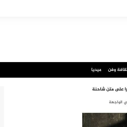
قافة وفن
ميديا
را على متن شاحنة
 الواجهة