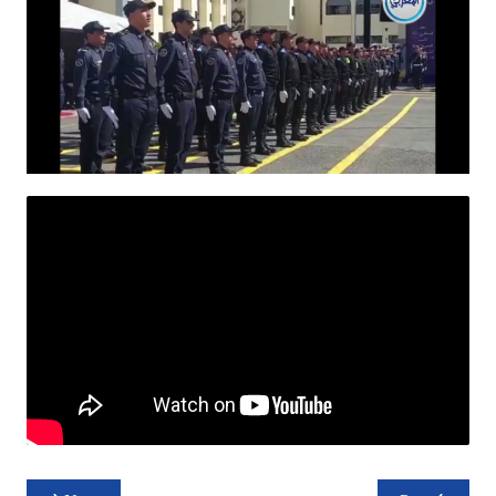
تصفّح