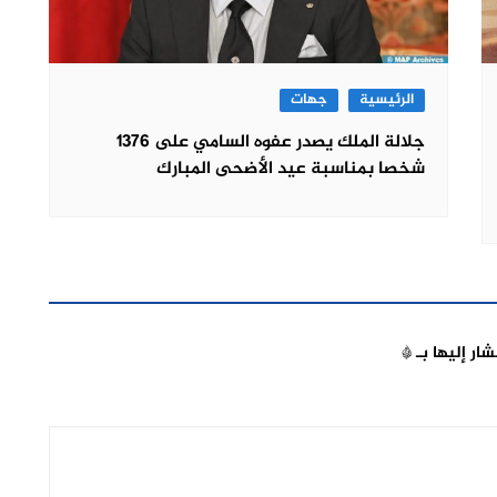
الرئيسية
جهات
جلالة الملك يصدر عفوه السامي على 1376
شخصا بمناسبة عيد الأضحى المبارك
شار إليها بـ
*