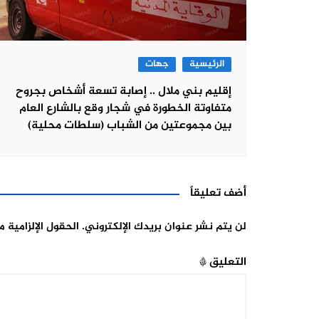
الرئيسية
جهات
إقليم بني ملال .. إصابة تسعة أشخاص بجروح
متفاوتة الخطورة في شجار وقع بالشارع العام
بين مجموعتين من الشباب (سلطات محلية)
أضف تعليقاً
لن يتم نشر عنوان بريدك الإلكتروني.
الحقول الإلزامية م
التعليق
*