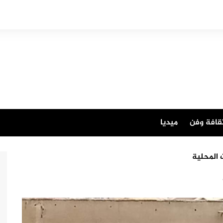
قافة وفن
ميديا
 المحلية