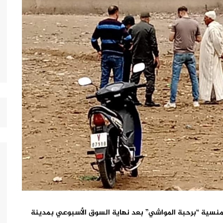
قرة منسية “برحبة المواشي” بعد نهاية السوق الأسبوعي بمدينة