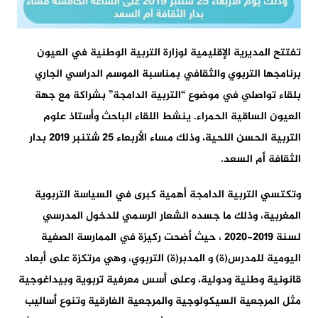
تفتتح المديرية الإقليمية لوزارة التربية الوطنية في العيون
برنامجها التربوي والثقافي بمناسبة الموسم الدراسي الجاري
بلقاء تواصلي في موضوع “التربية الدامجة” بشراكة مع جهة
العيون الساقية الحمراء. ينشط اللقاء الباحث وأستاذ علوم
التربية الحسن اللحية، وذلك مساء الأربعاء 25 شتنبر 2019 بدار
الثقافة أم السعد.
وتكتسي التربية الدامجة أهمية كبرى في السياسة التربوية
المغربية، وذلك ما جسده الشعار الرسمي للدخول المدرسي
لسنة 2019-2020 ، حيث أضحت ركيزة في الممارسة الصفية
اليومية للمدرس(ة) و المدبر(ة) التربوي، وهي مرتكزة على أبعاد
قانونية وطنية ودولية، وعلى أسس معرفية تربوية وبيداغوجية
مثل المرجعية السيكولوجية والمرجعية الفارقية وتنوع أساليب