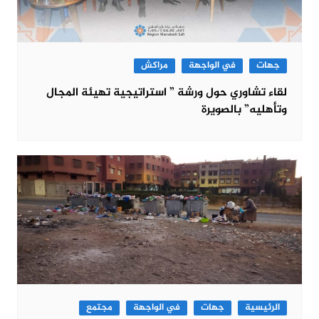
جهات
في الواجهة
مراكش
لقاء تشاوري حول ورشة ” استراتيجية تهيئة المجال
وتأهليه” بالصويرة
الرئيسية
جهات
في الواجهة
مجتمع