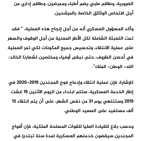
الضرورية، وطاقم طبي يضم أطباء وممرضين، وطاقم إداري من
أجل افتحاص الوثائق الخاصة بالمرشحين.
وأكد المسؤول العسكري أنه من أجل إنجاح هذه العملية، ” فقد
تمت التعبئة الشاملة لكل الأطر المعنية من أجل الوقوف والسهر
على عملية الانتقاء، وتحسيس جميع المكونات لكي تمر العملية
في أحسن الظروف، حتى نبقى أوفياء ومخلصين لشعارنا الخالد:
الله- الوطن- الملك”.
للإشارة، فإن عملية انتقاء وإدماج فوج المجندين 2019-2020 في
إطار الخدمة العسكرية، ستتم ابتداء من اليوم الاثنين 19 غشت
2019 وستنتهي يوم 31 من نفس الشهر، على أن يتم انتقاء 15
ألف مستفيد على الصعيد الوطني.
وحسب بلاغ للقيادة العليا للقوات المسلحة الملكية، فإن أفواج
المجندين سيقضون خدمتهم العسكرية لمدة سنة تبتدئ في