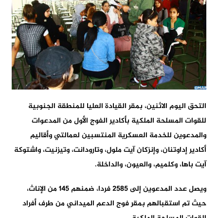
التحق اليوم الاثنين، بمقر القيادة العليا للمنطقة الجنوبية
للقوات المسلحة الملكية بأكادير الفوج الأول من المدعوات
والمدعوين للخدمة العسكرية المنتسبين لعمالتي وأقاليم
أكادير إداوتنان، وإنزكان آيت ملول، وتارودانت، وتيزنيت، واشتوكة
آيت باها، وكلميم، والعيون، والداخلة.
ويصل عدد المدعوين إلى 2585 فردا، ضمنهم 145 من الإناث،
حيث تم استقبالهم بمقر فوج الدعم الميداني من طرف أفراد