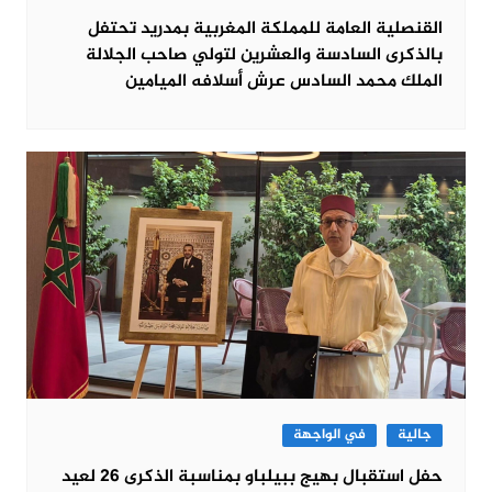
القنصلية العامة للمملكة المغربية بمدريد تحتفل
بالذكرى السادسة والعشرين لتولي صاحب الجلالة
الملك محمد السادس عرش أسلافه الميامين
جالية
في الواجهة
حفل استقبال بهيج ببيلباو بمناسبة الذكرى 26 لعيد