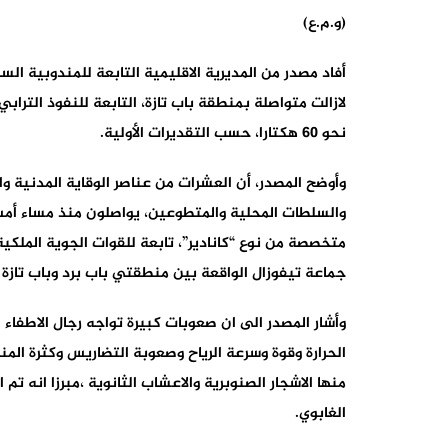
(و.م.ع)
أفاد مصدر من المديرية الاقليمية التابعة للمندوبية السا
لازالت متواصلة بمنطقة باب تازة، التابعة للنفوذ التر
نحو 60 هكتارا، حسب التقديرات الأولية.
وأوضح المصدر، أن العشرات من عناصر الوقاية المدنية وا
والسلطات المحلية والمتطوعين، يواصلون منذ مساء أمس 
متخصصة من نوع “كانادير”، تابعة للقوات الجوية الملك
جماعة تيفوزال الواقعة بين منطقتي باب برد وباب تاز
وأشار المصدر الى ان صعوبات كبيرة تواجه رجال الاطفاء 
الحرارة وقوة وسرعة الرياح وصعوبة التضاريس وكثرة المن
الغابوي.