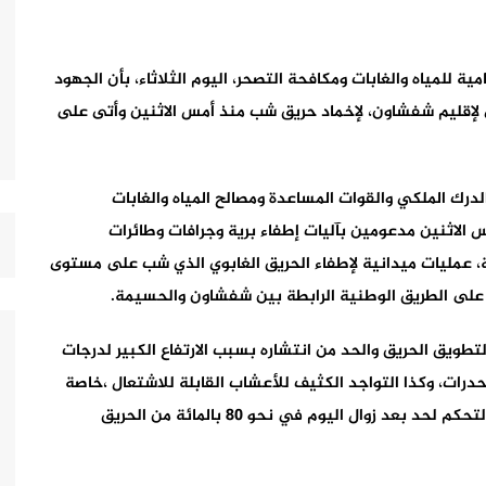
مية للمياه والغابات ومكافحة التصحر، اليوم الثلاثاء، بأن الجهود
ابي لإقليم شفشاون، لإخماد حريق شب منذ أمس الاثنين وأتى على
لدرك الملكي والقوات المساعدة ومصالح المياه والغابات
الاثنين مدعومين بآليات إطفاء برية وجرافات وطائرات
ية، عمليات ميدانية لإطفاء الحريق الغابوي الذي شب على مستوى
ة على الطريق الوطنية الرابطة بين شفشاون والحسيمة.
لتطويق الحريق والحد من انتشاره بسبب الارتفاع الكبير لدرجات
حدرات، وكذا التواجد الكثيف للأعشاب القابلة للاشتعال ،خاصة
منها الاشجار الصنوبرية والاعشاب الثانوية ،مبرزا انه تم التحكم لحد بعد زوال اليوم في نحو 80 بالمائة من الحريق