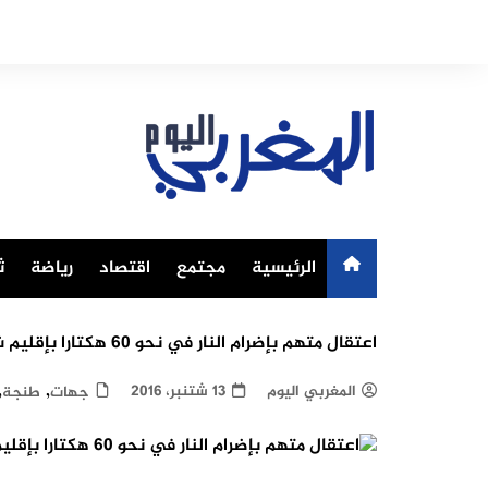
Ski
t
conten
الرئيسية
مجتمع
اقتصاد
رياضة
ث
اعتقال متهم بإضرام النار في نحو 60 هكتارا بإقليم شفشاون
,
,
المغربي اليوم
13 شتنبر، 2016
جهات
طنجة