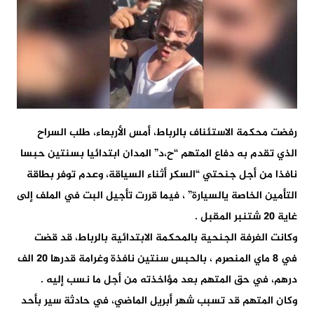
رفضت محكمة الاستئناف بالرباط، أمس الأربعاء، طلب السراح
الذي تقدم به دفاع المتهم “ح،د” المدان ابتدائيا بسنتين حبسا
نافذا من أجل جنحتي “السكر أثناء السياقة، وعدم توفر بطاقة
التأمين الخاصة يالسيارة” ، فيما قررت تأجيل البت في الملف إلى
غاية 20 شتنبر المقبل .
وكانت الغرفة الجنحية بالمحكمة الابتدائية بالرباط، قد قضت
في 8 ماي المنصرم ، بالحبس سنتين نافذة وغرامة قدرها 20 الف
درهم، في حق المتهم بعد مؤاخذته من أجل ما نسب إليه .
وكان المتهم قد تسبب شهر أبريل الماضي، في حادثة سير بأحد