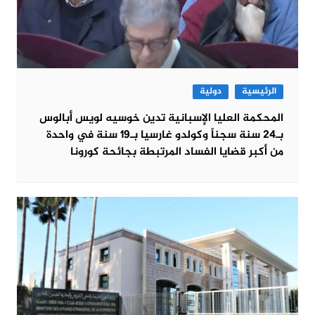
الرئيسية
دولية
المحكمة العليا الإسبانية تدين خوسيه لويس أبالوس
بـ24 سنة سجناً وكولدو غارسيا بـ19 سنة في واحدة
من أكبر قضايا الفساد المرتبطة بجائحة كورونا