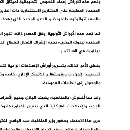
وتهم هذه الأوراش إعداد النصوص التطبيقية لميثاق الاس
المحددة المطبقة على المشاريع الاستثمارية ذات الطابع 
والصغيرة والمتوسطة؛ ونظام الدعم المحدد الذي يهدف إل
كما تهم هذه الأوراش الأولوية، وفق المصدر ذاته، تتبع ا
المهنية لبنوك المغرب، بغية الإشراك الفعال للقطاع ا
دينامية في الاستثمار.
يتعلق الأمر، كذلك، بتسريع أوراش الإصلاحات الرامية لتس
لتبسيط الإجراءات ورقمنتها، واللاتمركز الإداري، خاصة وث
والوصول إلى الطلبات العمومية.
وقد دعا أخنوش، بالمناسبة، يضيف البلاغ، جميع الأطراف
الجديد والإصلاحات الهيكلية التي يتعين القيام بها، وذ
جرى هذا الاجتماع بحضور وزير الداخلية، عبد الوافي لفتي
والمالية، نادية فتاح، ووزير الإدماج الاقتصادي والمقاول