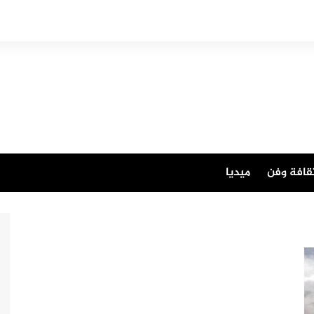
قافة وفن
ميديا