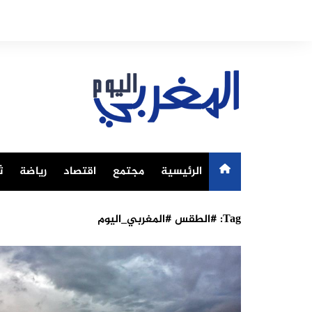
Ski
t
conten
الرئيسية
مجتمع
اقتصاد
رياضة
ث
Tag:
#الطقس #المغربي_اليوم