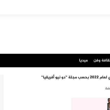
قافة وفن
ميديا
ضة