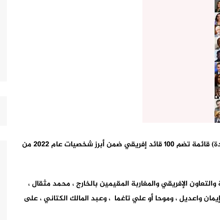
نشرت المجلة النيجيرية “دو نيو إفريقيا (أفريقيا الجديدة) قائمة تضم 100 قائد إفريقي ضمن أبرز شخصيات عام 2022 من
 والتعاون الإفريقي والمغاربة المقيمين بالخارج ، محمد مثقال ،
وإيمان واعديل ، وموحا أو علي تاغما ، وعبد المالك الكتاني ، على