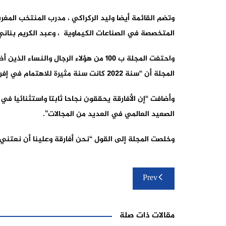
وتضم القائمة أيضا وليد الركراكي ، مدرب المنتخب المغرب
المتخصصة في الصناعات الكيماوية ، وعبد الكريم بناني
المجلة أن “سنة 2022 كانت سنة مثيرة للاهتمام في إفريقيا وشهدنا ظهور جيل جديد من القادة في كل قطاع تقريبا”.
وأضافت “إن الأفارقة يحققون نجاحا ثابتا واستثنائيا في 
الصعيد العالمي في العديد من المجالات”.
وخلصت المجلة إلى القول “نحن أفارقة وعلينا أن نعتني بأ
تصفّح
Prev
المقالات
مقالات ذات صلة