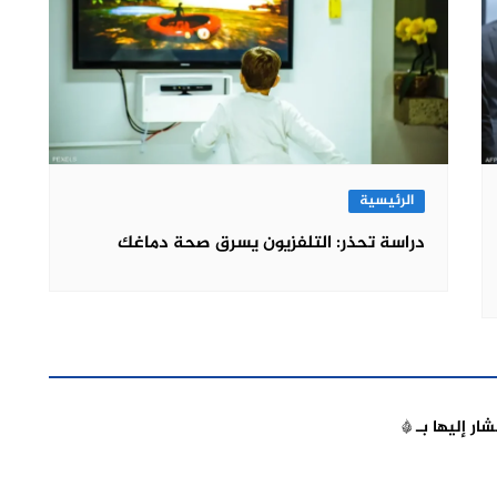
الرئيسية
دراسة تحذر: التلفزيون يسرق صحة دماغك
شار إليها بـ
*