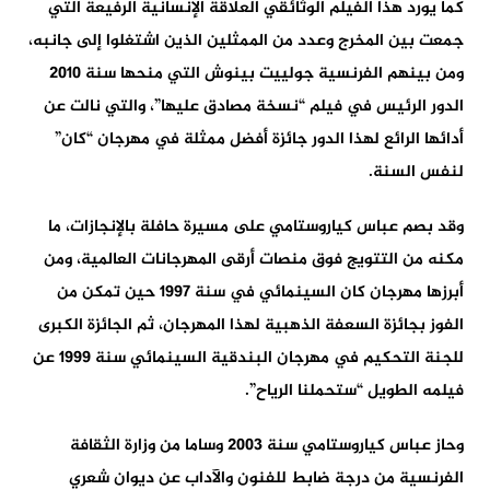
كما يورد هذا الفيلم الوثائقي العلاقة الإنسانية الرفيعة التي
جمعت بين المخرج وعدد من الممثلين الذين اشتغلوا إلى جانبه،
ومن بينهم الفرنسية جولييت بينوش التي منحها سنة 2010
الدور الرئيس في فيلم “نسخة مصادق عليها”، والتي نالت عن
أدائها الرائع لهذا الدور جائزة أفضل ممثلة في مهرجان “كان”
لنفس السنة.
وقد بصم عباس كياروستامي على مسيرة حافلة بالإنجازات، ما
مكنه من التتويج فوق منصات أرقى المهرجانات العالمية، ومن
أبرزها مهرجان كان السينمائي في سنة 1997 حين تمكن من
الفوز بجائزة السعفة الذهبية لهذا المهرجان، ثم الجائزة الكبرى
للجنة التحكيم في مهرجان البندقية السينمائي سنة 1999 عن
فيلمه الطويل “ستحملنا الرياح”.
وحاز عباس كياروستامي سنة 2003 وساما من وزارة الثقافة
الفرنسية من درجة ضابط للفنون والآداب عن ديوان شعري