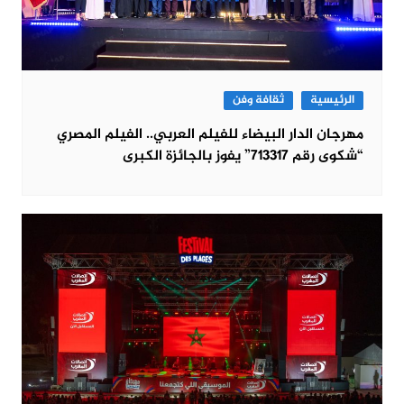
الرئيسية
ثقافة وفن
مهرجان الدار البيضاء للفيلم العربي.. الفيلم المصري
“شكوى رقم 713317” يفوز بالجائزة الكبرى