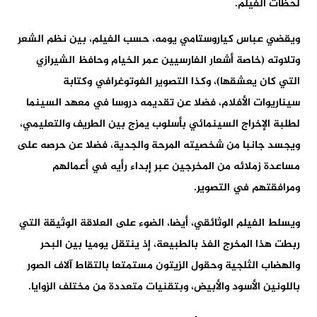
لحظات الفيلم.
ويقضي عباس كياروستامي يومه، حسب الفيلم، بين نظم الشعر
وتلاوته (خاصة أشعار الفارسيين عمر الخيام وحافظ الشيرازي
التي كان يعشقها)، وكذا التصوير الفوتوغرافي وكتابة
سيناريوات الأفلام، فضلا عن تقديمه دروسا في معهد السينما
لطلبة الإخراج السينمائي بأسلوب يمزج بين الطريف والتعليمي،
ويجسد جانبا من شخصيته المرحة والجدية، فضلا عن حرصه على
مساعدة زملائه من المخرجين عبر إبداء رأيه في أعمالهم
ومرافقتهم في التصوير.
ويسلط الفيلم الوثائقي، أيضا، الضوء على العلاقة الوثيقة التي
ربطت هذا المخرج الفذ بالطبيعة، إذ ينتقل يوميا بين البحر
والهضاب الثلجية وحقول الزيتون مستمتعا بالتقاط آلاف الصور
باللونين الأسود والأبيض، وبتقنيات متعددة من مختلف الزوايا.