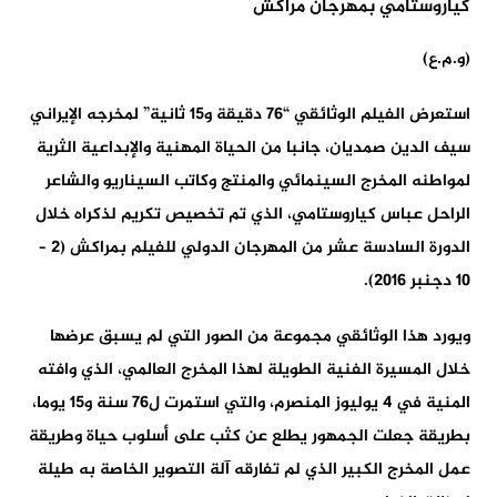
(و.م.ع)
استعرض الفيلم الوثائقي “76 دقيقة و15 ثانية” لمخرجه الإيراني
سيف الدين صمديان، جانبا من الحياة المهنية والإبداعية الثرية
لمواطنه المخرج السينمائي والمنتج وكاتب السيناريو والشاعر
الراحل عباس كياروستامي، الذي تم تخصيص تكريم لذكراه خلال
الدورة السادسة عشر من المهرجان الدولي للفيلم بمراكش (2 –
10 دجنبر 2016).
ويورد هذا الوثائقي مجموعة من الصور التي لم يسبق عرضها
خلال المسيرة الفنية الطويلة لهذا المخرج العالمي، الذي وافته
المنية في 4 يوليوز المنصرم، والتي استمرت ل76 سنة و15 يوما،
بطريقة جعلت الجمهور يطلع عن كثب على أسلوب حياة وطريقة
عمل المخرج الكبير الذي لم تفارقه آلة التصوير الخاصة به طيلة