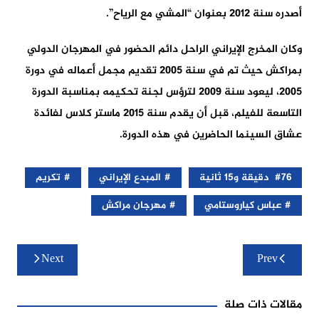
أصدره سنة 2012 بعنوان “المشي مع الرياح”.
وكان المخرج الإيراني الراحل دائم الحضور في المهرجان الدولي
بمراكش حيث تم في سنة 2005 تقديم مجمل أعماله في دورة
2005، ليعود سنة 2009 لترؤس لجنة تحكيمه بمناسبة الدورة
التاسعة للفيلم، قبل أن يقدم سنة 2015 ماستر كلاس لفائدة
عشاق السينما الحاضرين في هذه الدورة.
76 دقيقة و15 ثانية
المبدع الإيراني
تكريم
عباس كياروستامي
مهرجان مراكش
تصفّح
Next
Prev
المقالات
مقالات ذات صلة