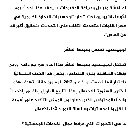
لمناقشة وتبادل وصياغة المقترحات. سيعقد هذا الحدث يوم
الأربعاء 14 يونيو تحت شعار: “لوجستيات التجارة الخارجية في
عصر القنوات المتعددة: التغلب على التحديات وتحقيق أكبر قدر
من الفرص”.
لوجيسميد تحتفل بعيدها العاشر
تحتفل لوجيسميد بعيدها العاشر هذا العام في جو دافئ وودي،
وبهذه المناسبة يلتزم المنظمون بجعل هذا الحدث استثنائيًا،
باعتبار انها خضعت، منذ عام 2012، لمغامرة هائلة. تهدف هذه
الذكرى السنوية للاحتفال بهذا التاريخ الطويل والغني بالأحداث،
وأيضًا بالمحترفين الذين جعلوا من الممكن التأكيد على أهمية
النقل واللوجستيات وسلسلة التوريد لأداء الأعمال.
ما هي التطورات التي عرفها مجال الخدمات اللوجستية؟