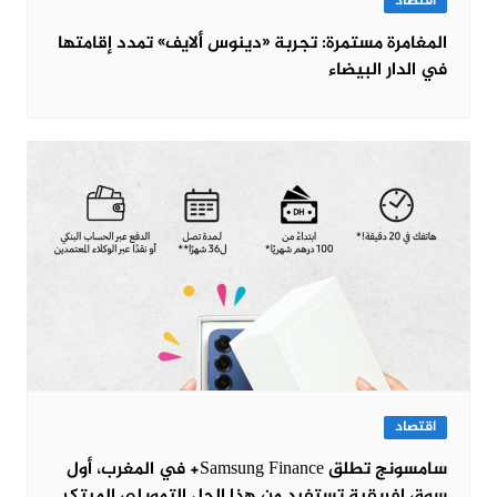
اقتصاد
المغامرة مستمرة: تجربة «دينوس ألايف» تمدد إقامتها
في الدار البيضاء
اقتصاد
سامسونج تطلق Samsung Finance+ في المغرب، أول
سوق إفريقية تستفيد من هذا الحل التمويلي المبتكر