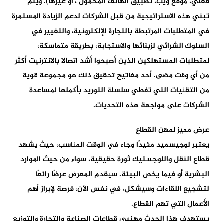
فعلي، موقع ويب، تطبيق الهاتف المحمول ، أو غيرها). ويتم
تبني هذه الاستراتيجية من قبل الشركات لدعم الزيادة المستمرة
في المتطلبات المرتبطة بالتجارة الإلكترونية، والتغيير في
السلوك الشرائي لزبنائها والاستجابة، بطريقة متماسكة،
لمتطلبات المستهلكين الذين أصبحوا أشد اتصالا بالانترنيت أكثر
من أي وقت مضى. أحد مفاتيح تحقيق ذلك هو مجموعة قوية
من التقنيات التي تغطي سلسلة التوريد بأكملها لمساعدة
الشركات على مواجهة هذه التحديات.
عرض مميز لمهن القطاع
يعتبر لوجيسميد مفيدًا وجاء في الوقت المناسب، حيث يشهد
قطاع النقل واللوجستيك ثورة حقيقية، سواء من حيث الموارد
البشرية أو فيما يخص البيئة. سيقدم المعرض عرضًا رائعًا
لتشجيع اللقاءات وسيشكل، في نفس الآن، فرصة لإبراز أهم
الأعمال التي تهم القطاع.
يستهدف هذا الحدث مهنيي قطاعات الصناعة والتجارة والتوزيع