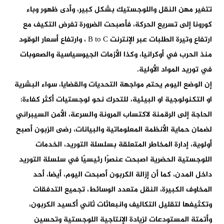
تتغير مهن النقل واللوجستيك بشكل كبير، وأدى ظهور وباء
كورونا إلى تسريع الحركة، فأصبحت الضرورة تفرض التكيف مع
ارتفاع وتيرة الطلبات عبر الإنترنت B to C ، وارتفاع أسعار الوقود
منذ الحرب في أوكرانيا، وكذا الأزمات الجيوسياسية والصعوبات
في توريد المواد الأولية.
إن الوضع اليوم يحتم مواجهة التحديات والقضايا، سواء البشرية
او التكنولوجية او البيئية، للتحرك نحو لوجستيات أكثر كفاءة:
الحاجة إلى الرقمنة لاكتساب المرونة والسرعة، الأمن السيبراني
لضمان حماية الأنظمة المعلوماتية والبيانات، رضى الزبون أصبح
أولوية، إدارة المخاطر المتعلقة بسلسلة التوريد، الخدمات
اللوجستية الحضرية اصبحت عنصرًا رئيسيًا في سلسلة التوريد
داخل المدن، كما أن إزالة الكربون أصبحت اليوم، أيضا، أحد
المخاوف الكبيرة، النقل متعدد الوسائط، تجميع التدفقات
وتكثيفها لتقليل التكاليف وانبعاثات ثاني أكسيد الكربون،
وأتمتة المستودعات لزيادة الإنتاجية اللوجستية وتحسين